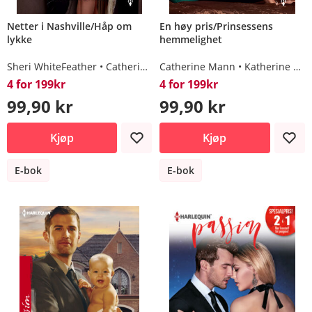
Netter i Nashville/Håp om
En høy pris/Prinsessens
lykke
hemmelighet
Sheri WhiteFeather
Catherine Mann
Catherine Mann
Katherine Garbera
4 for 199kr
4 for 199kr
99,90 kr
99,90 kr
Kjøp
Kjøp
E-bok
E-bok