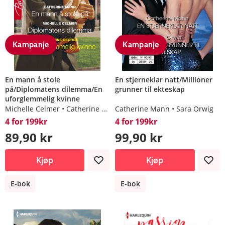
Kampanje
Kampanje
En mann å stole
En stjerneklar natt/Millioner
på/Diplomatens dilemma/En
grunner til ekteskap
uforglemmelig kvinne
Michelle Celmer
Catherine Mann
Catherine Mann
Catherine George
Sara Orwig
4 for 199kr
4 for 199kr
89,90 kr
99,90 kr
Kjøp
Kjøp
E-bok
E-bok