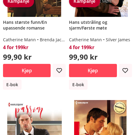
Kampanje
Kampanje
Hans største funn/En
Hans utstråling og
upassende romanse
sjarm/Første møte
Catherine Mann
Brenda Jackson
Catherine Mann
Silver James
4 for 199kr
4 for 199kr
99,90 kr
99,90 kr
Kjøp
Kjøp
E-bok
E-bok