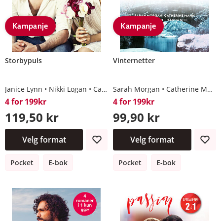
Kampanje
Kampanje
Storbypuls
Vinternetter
Janice Lynn
Nikki Logan
Catherine Mann
Sarah Morgan
Tina Beckett
Catherine Mann
4 for 199kr
4 for 199kr
119,50 kr
99,90 kr
Velg format
Velg format
Pocket
E-bok
Pocket
E-bok