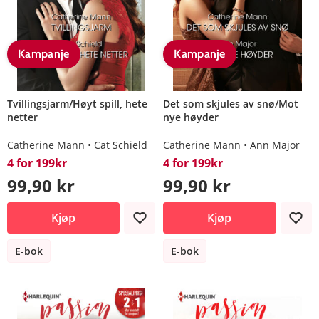
Kampanje
Kampanje
Tvillingsjarm/Høyt spill, hete
Det som skjules av snø/Mot
netter
nye høyder
Catherine Mann
Cat Schield
Catherine Mann
Ann Major
4 for 199kr
4 for 199kr
99,90 kr
99,90 kr
Kjøp
Kjøp
E-bok
E-bok