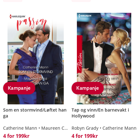
Kampanje
Kampanje
Som en stormvind/Løftet han
Tap og vinn/En barnevakt i
ga
Hollywood
Catherine Mann
Maureen Child
Robyn Grady
Catherine Mann
4 for 199kr
4 for 199kr