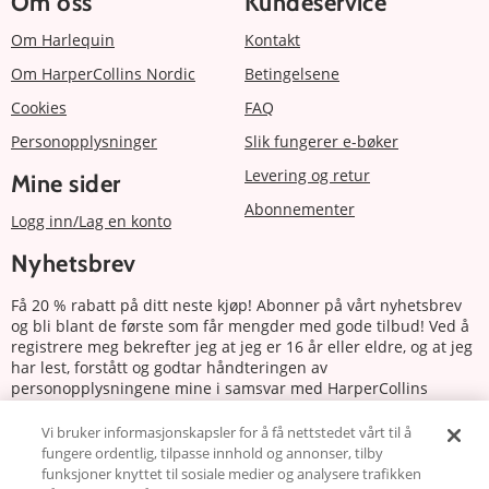
Om oss
Kundeservice
Om Harlequin
Kontakt
Om HarperCollins Nordic
Betingelsene
Cookies
FAQ
Personopplysninger
Slik fungerer e-bøker
Levering og retur
Mine sider
Abonnementer
Logg inn/Lag en konto
Nyhetsbrev
Få 20 % rabatt på ditt neste kjøp! Abonner på vårt nyhetsbrev
og bli blant de første som får mengder med gode tilbud! Ved å
registrere meg bekrefter jeg at jeg er 16 år eller eldre, og at jeg
har lest, forstått og godtar håndteringen av
personopplysningene mine i samsvar med HarperCollins
Nordics personvernerklæring.
Vi bruker informasjonskapsler for å få nettstedet vårt til å
fungere ordentlig, tilpasse innhold og annonser, tilby
Abonnere
funksjoner knyttet til sosiale medier og analysere trafikken