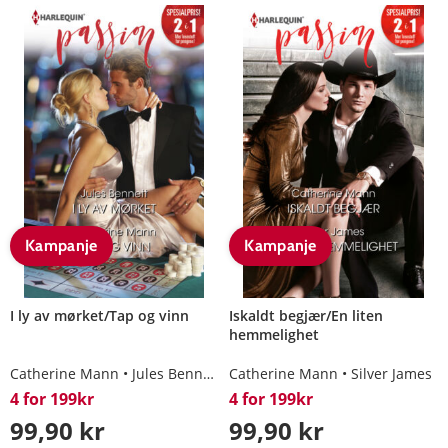
Kampanje
Kampanje
I ly av mørket/Tap og vinn
Iskaldt begjær/En liten
hemmelighet
Catherine Mann
Jules Bennett
Catherine Mann
Silver James
4 for 199kr
4 for 199kr
99,90 kr
99,90 kr