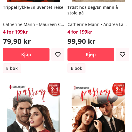
Trippel lykke/En uventet reise
Trøst hos deg/En mann å
stole på
Catherine Mann
Maureen Child
Catherine Mann
Andrea Laurence
4 for 199kr
4 for 199kr
79,90 kr
99,90 kr
Kjøp
Kjøp
E-bok
E-bok