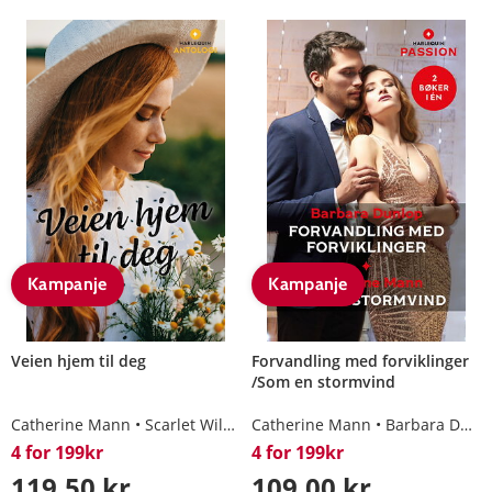
Kampanje
Kampanje
Veien hjem til deg
Forvandling med forviklinger
/Som en stormvind
Catherine Mann
Scarlet Wilson
Catherine Mann
Nora Roberts
Barbara Dunlop
4 for 199kr
4 for 199kr
119,50 kr
109,00 kr