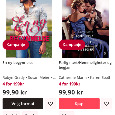
Kampanje
Kampanje
En ny begynnelse
Farlig nært/Hemmeligheter og
begjær
Robyn Grady
Susan Meier
Alison Roberts
Catherine Mann
Catherine Mann
Karen Booth
4 for 199kr
4 for 199kr
99,90 kr
99,90 kr
Velg format
Kjøp