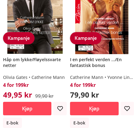
Kampanje
Kampanje
Håp om lykke/Fløyelssvarte
I en perfekt verden .../En
netter
fantastisk bonus
Olivia Gates
Catherine Mann
Catherine Mann
Yvonne Lindsay
4 for 199kr
4 for 199kr
49,95 kr
79,90 kr
99,90 kr
Kjøp
Kjøp
E-bok
E-bok