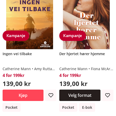
Kampanje
Kampanje
Ingen vei tilbake
Der hjertet hører hjemme
Catherine Mann
Amy Ruttan
Nora Roberts
Catherine Mann
Fiona McArthur
4 for 199kr
4 for 199kr
139,00 kr
139,00 kr
Kjøp
Velg format
Pocket
Pocket
E-bok