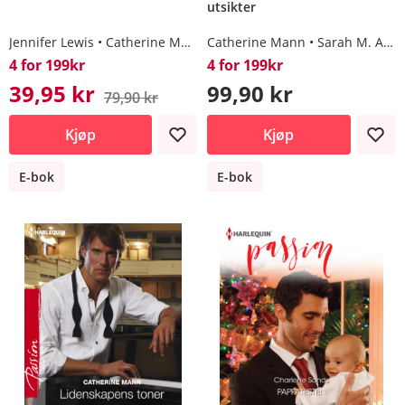
utsikter
Jennifer Lewis
Catherine Mann
Catherine Mann
Sarah M. Anderson
4 for 199kr
4 for 199kr
39,95 kr
99,90 kr
79,90 kr
Kjøp
Kjøp
E-bok
E-bok