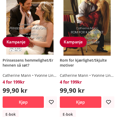
Kampanje
Kampanje
Prinsessens hemmelighet/Er
Rom for kjærlighet/Skjulte
hevnen så søt?
motiver
Catherine Mann
Yvonne Lindsay
Catherine Mann
Yvonne Lindsay
4 for 199kr
4 for 199kr
99,90 kr
99,90 kr
Kjøp
Kjøp
E-bok
E-bok