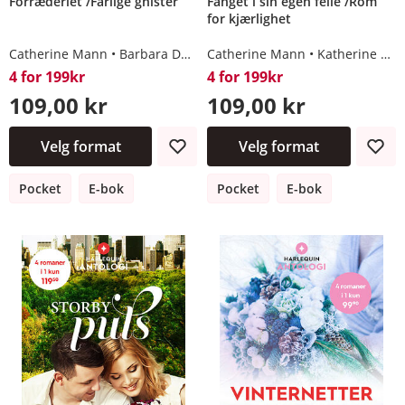
Forræderiet /Farlige gnister
Fanget i sin egen felle /Rom
for kjærlighet
Catherine Mann
Barbara Dunlop
Catherine Mann
Katherine Garbera
4 for 199kr
4 for 199kr
109,00 kr
109,00 kr
Velg format
Velg format
Pocket
E-bok
Pocket
E-bok