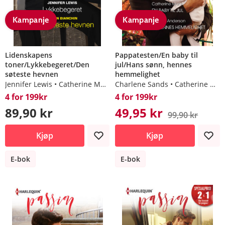
Kampanje
Kampanje
Lidenskapens
Pappatesten/En baby til
toner/Lykkebegeret/Den
jul/Hans sønn, hennes
søteste hevnen
hemmelighet
Jennifer Lewis
Catherine Mann
Charlene Sands
Helen Bianchin
Catherine Mann
4 for 199kr
4 for 199kr
89,90 kr
49,95 kr
99,90 kr
Kjøp
Kjøp
E-bok
E-bok