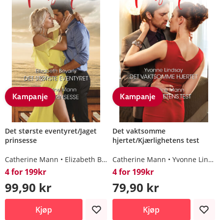
Kampanje
Kampanje
Det største eventyret/Jaget
Det vaktsomme
prinsesse
hjertet/Kjærlighetens test
Catherine Mann
Elizabeth Bevarly
Catherine Mann
Yvonne Lindsay
4 for 199kr
4 for 199kr
99,90 kr
79,90 kr
Kjøp
Kjøp