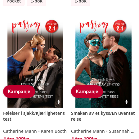
Pocket
E-bok
E-bok
Kampanje
Kampanje
Følelser i sjakk/Kjærlighetens
Smaken av et kyss/En uventet
test
reise
Catherine Mann
Karen Booth
Catherine Mann
Susannah Erwin
4 for 199kr
4 for 199kr