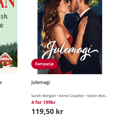
Kampanje
e
Julemagi
Sarah Morgan
Annie Claydon
Karen Booth
D
4 for 199kr
119,50 kr