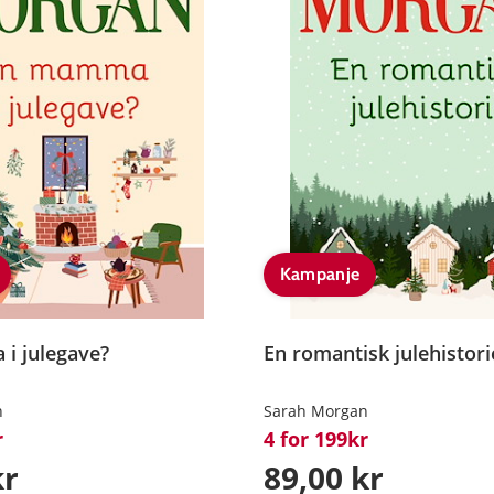
Kampanje
i julegave?
En romantisk julehistori
n
Sarah Morgan
r
4 for 199kr
kr
89,00 kr