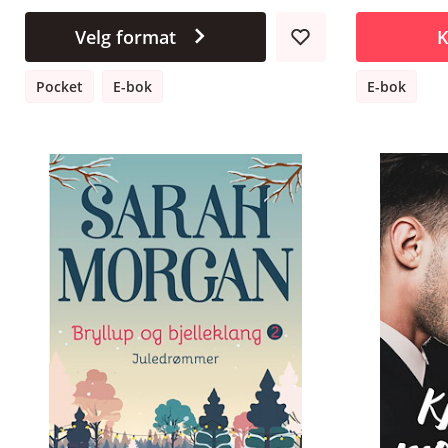
Velg format
K
Pocket
E-bok
E-bok