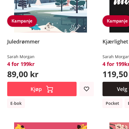
Kampanje
Kampanje
Juledrømmer
Kjærlighet
Sarah Morgan
Sarah Morga
4 for 199kr
4 for 199k
89,00 kr
119,50
Kjøp
Velg
E-bok
Pocket