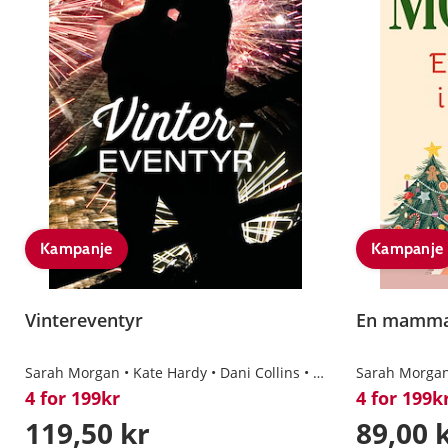
Kampanje
Kampanje
Vintereventyr
En mamma 
Sarah Morgan
Kate Hardy
Dani Collins
Rachael Thomas
Sarah Morga
4 for 199kr
4 for 199k
119,50 kr
89,00 