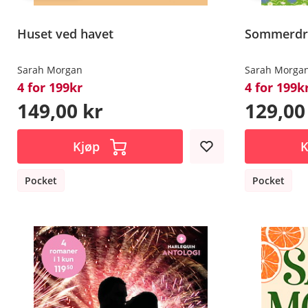
Huset ved havet
Sommerd
Sarah Morgan
Sarah Morga
4 for 199kr
4 for 199k
149,00 kr
129,00
Kjøp
K
Pocket
Pocket