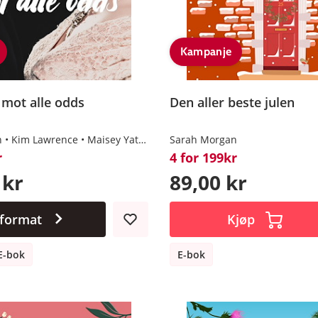
Kampanje
 mot alle odds
Den aller beste julen
n
Kim Lawrence
Maisey Yates
Trish Morey
Sarah Morgan
r
4 for 199kr
 kr
89,00 kr
 format
Kjøp
E-bok
E-bok