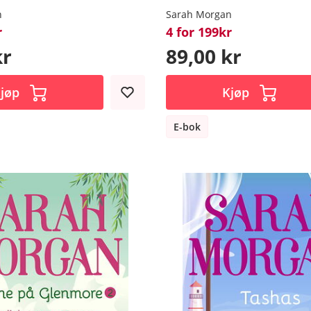
n
Sarah Morgan
r
4 for 199kr
kr
89,00 kr
jøp
Kjøp
E-bok