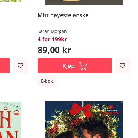
Mitt høyeste ønske
Sarah Morgan
4 for 199kr
89,00 kr
Kjøp
E-bok