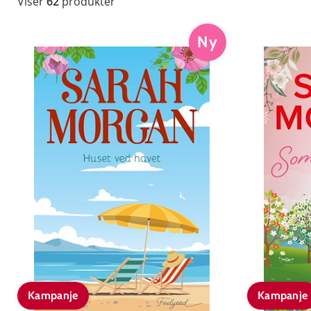
Viser
62
produkter
Ny
Kampanje
Kampanje