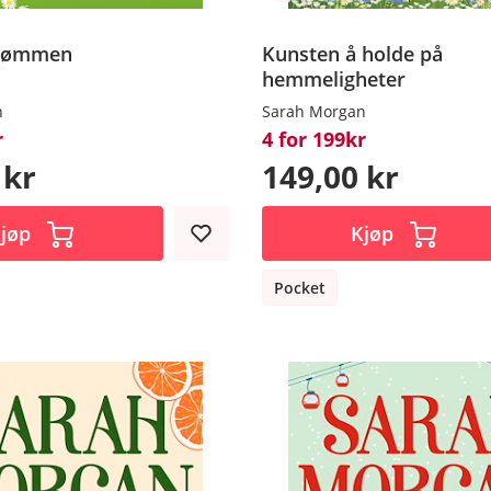
rømmen
Kunsten å holde på
hemmeligheter
n
Sarah Morgan
r
4 for 199kr
 kr
149,00 kr
jøp
Kjøp
Pocket