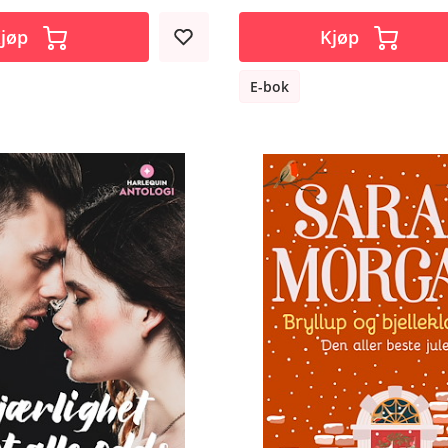
jøp
Kjøp
E-bok