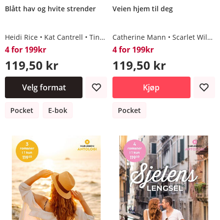
Blått hav og hvite strender
Veien hjem til deg
Heidi Rice
Kat Cantrell
Tina Beckett
Catherine Mann
Michelle Smart
Scarlet Wilson
4 for 199kr
4 for 199kr
119,50 kr
119,50 kr
Velg format
Kjøp
Pocket
E-bok
Pocket