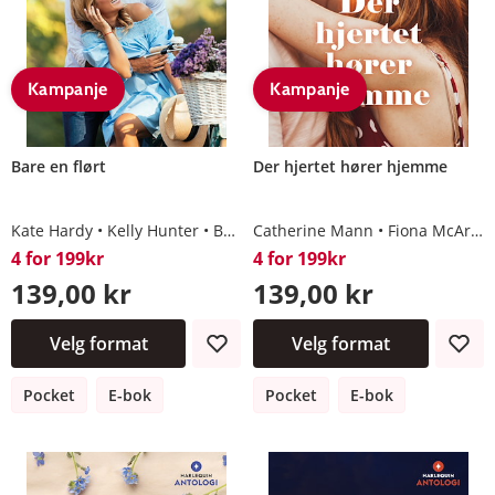
Kampanje
Kampanje
Bare en flørt
Der hjertet hører hjemme
Kate Hardy
Kelly Hunter
Barbara Dunlop
Catherine Mann
Connie Cox
Fiona McArthur
4 for 199kr
4 for 199kr
139,00 kr
139,00 kr
Velg format
Velg format
Pocket
E-bok
Pocket
E-bok