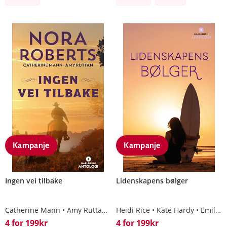
Kampanje
Kampanje
Ingen vei tilbake
Lidenskapens bølger
Catherine Mann
Amy Ruttan
Nora Roberts
Heidi Rice
Kate Hardy
Emily Forbes
4 for 199kr
4 for 199kr