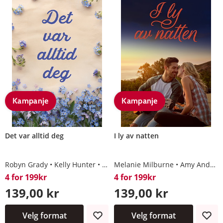
Kampanje
Kampanje
Det var alltid deg
I ly av natten
Robyn Grady
Kelly Hunter
Abby Green
Melanie Milburne
Susan Carlisle
Amy Andrews
4 for 199kr
4 for 199kr
139,00 kr
139,00 kr
Velg format
Velg format