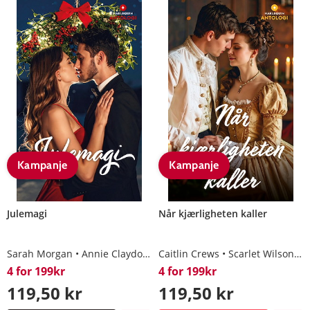
Kampanje
Kampanje
Julemagi
Når kjærligheten kaller
Sarah Morgan
Annie Claydon
Karen Booth
Caitlin Crews
Dani Collins
Scarlet Wilson
N
4 for 199kr
4 for 199kr
119,50 kr
119,50 kr