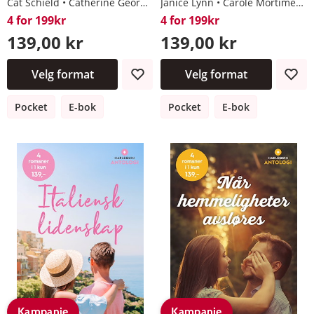
Cat Schield
Catherine George
Maisey Yates
Janice Lynn
Carole Mortimer
Jessica Lemmon
4 for 199kr
4 for 199kr
139,00 kr
139,00 kr
Velg format
Velg format
Pocket
E-bok
Pocket
E-bok
Kampanje
Kampanje