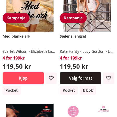
Kampanje
Kampanje
Med blanke ark
Sjelens lengsel
Scarlet Wilson
Elizabeth Lane
Nora Roberts
Kate Hardy
Lucy Gordon
Liz Fielding
4 for 199kr
4 for 199kr
119,50 kr
119,50 kr
Kjøp
Velg format
Pocket
Pocket
E-bok