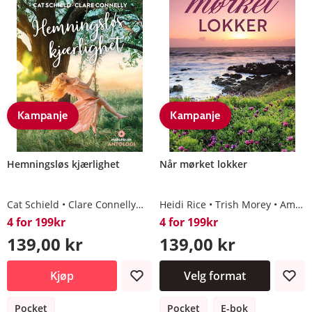
Kampanje
Kampanje
Hemningsløs kjærlighet
Når mørket lokker
Cat Schield
Clare Connelly
Nora Roberts
Heidi Rice
Trish Morey
Amalie Berlin
4 for 199kr
4 for 199kr
139,00 kr
139,00 kr
Kjøp
Velg format
Pocket
Pocket
E-bok