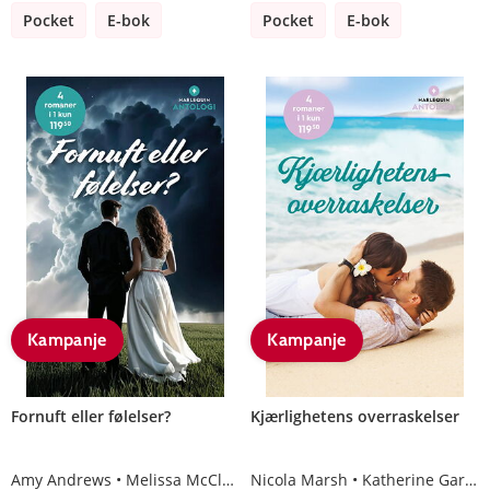
Pocket
E-bok
Pocket
E-bok
Kampanje
Kampanje
Fornuft eller følelser?
Kjærlighetens overraskelser
Amy Andrews
Melissa McClone
Nicola Marsh
Meredith Webber
Katherine Garbera
Scarlet Wil