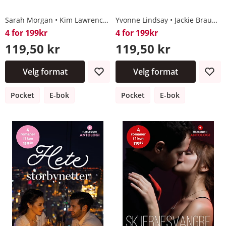
Sarah Morgan
Kim Lawrence
Maisey Yates
Yvonne Lindsay
Trish Morey
Jackie Braun
4 for 199kr
4 for 199kr
119,50 kr
119,50 kr
Velg format
Velg format
Pocket
E-bok
Pocket
E-bok