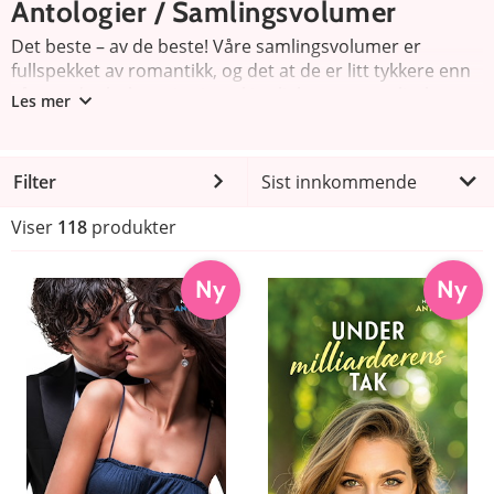
Antologier / Samlingsvolumer
Det beste – av de beste! Våre samlingsvolumer er
fullspekket av romantikk, og det at de er litt tykkere enn
våre andre bøker, gjør jo at kjærligheten varer litt lenger.
Les mer
Filter
Sist innkommende
Viser
118
produkter
Ny
Ny