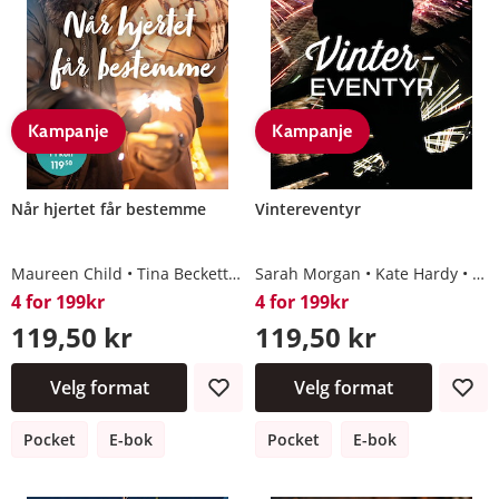
Kampanje
Kampanje
Når hjertet får bestemme
Vintereventyr
Maureen Child
Tina Beckett
Jane Porter
Sarah Morgan
Louise Fuller
Kate Hardy
Dan
4 for 199kr
4 for 199kr
119,50 kr
119,50 kr
Velg format
Velg format
Pocket
E-bok
Pocket
E-bok