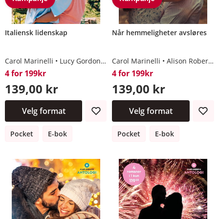
Italiensk lidenskap
Når hemmeligheter avsløres
Carol Marinelli
Lucy Gordon
Karin Baine
Carol Marinelli
Millie Adams
Alison Roberts
4 for 199kr
4 for 199kr
139,00 kr
139,00 kr
Velg format
Velg format
Pocket
E-bok
Pocket
E-bok