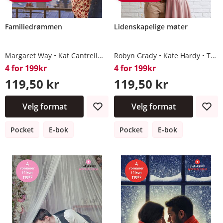
Familiedrømmen
Lidenskapelige møter
Margaret Way
Kat Cantrell
Traci Douglass
Robyn Grady
Natasha Oakley
Kate Hardy
Tawny Weber
4 for 199kr
4 for 199kr
119,50 kr
119,50 kr
Velg format
Velg format
Pocket
E-bok
Pocket
E-bok