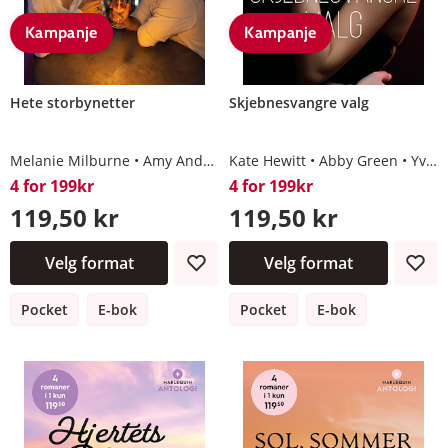
Kampanje
Kampanje
Hete storbynetter
Skjebnesvangre valg
Melanie Milburne
Amy Andrews
Kate Hewitt
Jules Bennett
Abby Green
Lucy King
Yvonne Lindsay
4 for 199kr
4 for 199kr
119,50 kr
119,50 kr
Velg format
Velg format
Pocket
E-bok
Pocket
E-bok