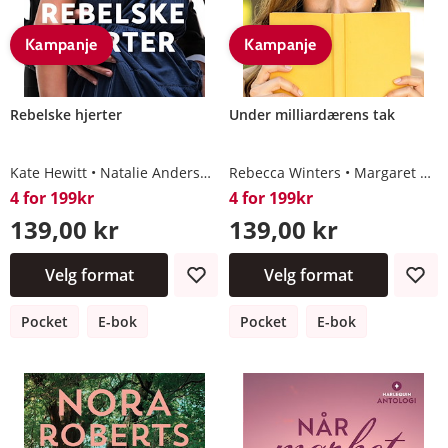
Kampanje
Kampanje
Rebelske hjerter
Under milliardærens tak
Kate Hewitt
Natalie Anderson
Rebecca Winters
Alison Roberts
Tina Beckett
Margaret Way
4 for 199kr
4 for 199kr
139,00 kr
139,00 kr
Velg format
Velg format
Pocket
E-bok
Pocket
E-bok