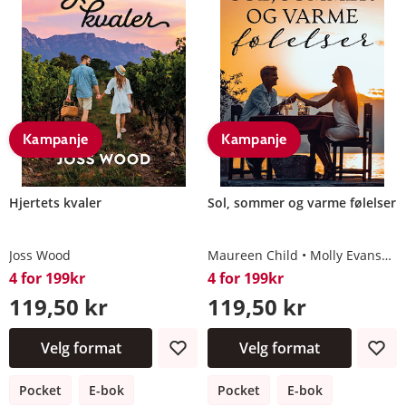
Kampanje
Kampanje
Hjertets kvaler
Sol, sommer og varme følelser
Joss Wood
Maureen Child
Molly Evans
M
4 for 199kr
4 for 199kr
119,50 kr
119,50 kr
Velg format
Velg format
Pocket
E-bok
Pocket
E-bok