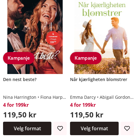
Kampanje
Kampanje
Den nest beste?
Når kjærligheten blomstrer
Nina Harrington
Fiona Harper
Emma Darcy
Andrea Laurence
Abigail Gordon
Annie O'Neil
R
4 for 199kr
4 for 199kr
119,50 kr
119,50 kr
Velg format
Velg format