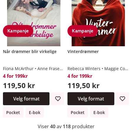
Kampanje
Kampanje
Når drømmer blir virkelige
Vinterdrømmer
Fiona McArthur
Anne Fraser
Nicola Marsh
Rebecca Winters
Kat Cantrell
Maggie Cox
4 for 199kr
4 for 199kr
119,50 kr
119,50 kr
Velg format
Velg format
Pocket
E-bok
Pocket
E-bok
Viser
40
av
118
produkter