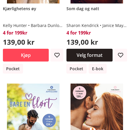
Kjærlighetens øy
Som dag og natt
Kelly Hunter
Barbara Dunlop
Annie O'Neil
Sharon Kendrick
Nora Roberts
Janice Maynard
4 for 199kr
4 for 199kr
139,00 kr
139,00 kr
Kjøp
Velg format
Pocket
Pocket
E-bok