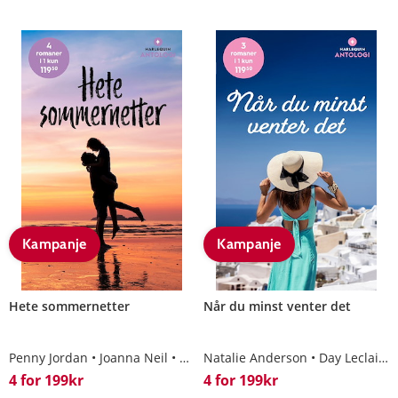
Kampanje
Kampanje
Hete sommernetter
Når du minst venter det
Penny Jordan
Joanna Neil
Louise Fuller
Natalie Anderson
Traci Douglass
Day Leclaire
4 for 199kr
4 for 199kr