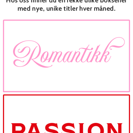
Hos oss finner du en rekke ulike bokserier
med nye, unike titler hver måned.