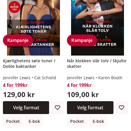
Kampanje
Kampanje
Kjærlighetens søte toner /
Når klokken slår tolv / Skjulte
Doble baktanker
skatter
Jennifer Lewis
Cat Schield
Jennifer Lewis
Karen Booth
4 for 199kr
4 for 199kr
129,00 kr
109,00 kr
Velg format
Velg format
Pocket
E-bok
Pocket
E-bok