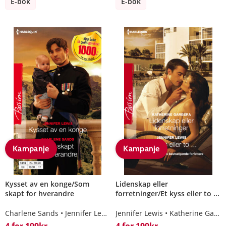
E-bok
E-bok
Kampanje
Kampanje
Kysset av en konge/Som
Lidenskap eller
skapt for hverandre
forretninger/Et kyss eller to ...
Charlene Sands
Jennifer Lewis
Jennifer Lewis
Katherine Garbera
4 for 199kr
4 for 199kr