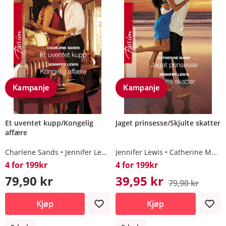
Kampanje
Kampanje
Et uventet kupp/Kongelig
Jaget prinsesse/Skjulte skatter
affære
Charlene Sands
Jennifer Lewis
Jennifer Lewis
Catherine Mann
4 for 199kr
4 for 199kr
79,90 kr
39,95 kr
79,90 kr
Kjøp
Kjøp