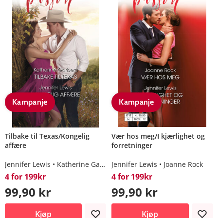
Kampanje
Kampanje
Tilbake til Texas/Kongelig
Vær hos meg/I kjærlighet og
affære
forretninger
Jennifer Lewis
Katherine Garbera
Jennifer Lewis
Joanne Rock
4 for 199kr
4 for 199kr
99,90 kr
99,90 kr
Kjøp
Kjøp