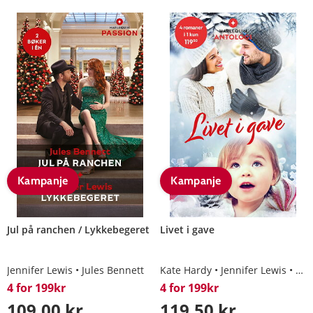
Kampanje
Kampanje
Jul på ranchen / Lykkebegeret
Livet i gave
Jennifer Lewis
Jules Bennett
Kate Hardy
Jennifer Lewis
Tin
4 for 199kr
4 for 199kr
109,00 kr
119,50 kr