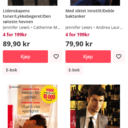
Lidenskapens
Med siktet innstilt/Doble
toner/Lykkebegeret/Den
baktanker
søteste hevnen
Jennifer Lewis
Catherine Mann
Jennifer Lewis
Helen Bianchin
Andrea Laurence
4 for 199kr
4 for 199kr
89,90 kr
79,90 kr
Kjøp
Kjøp
E-bok
E-bok