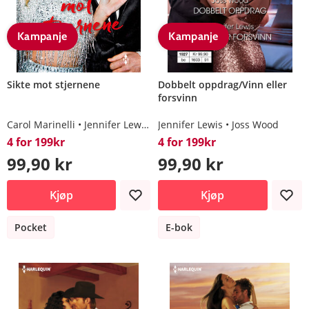
Kampanje
Kampanje
Sikte mot stjernene
Dobbelt oppdrag/Vinn eller
forsvinn
Carol Marinelli
Jennifer Lewis
Carole Mortimer
Jennifer Lewis
Joss Wood
Louisa George
4 for 199kr
4 for 199kr
99,90 kr
99,90 kr
Kjøp
Kjøp
Pocket
E-bok