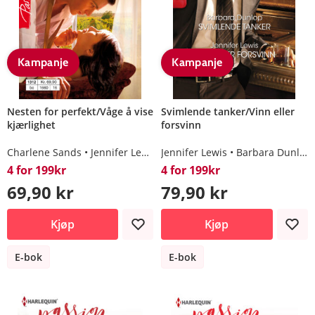
Kampanje
Kampanje
Nesten for perfekt/Våge å vise
Svimlende tanker/Vinn eller
kjærlighet
forsvinn
Charlene Sands
Jennifer Lewis
Jennifer Lewis
Barbara Dunlop
4 for 199kr
4 for 199kr
69,90 kr
79,90 kr
Kjøp
Kjøp
E-bok
E-bok