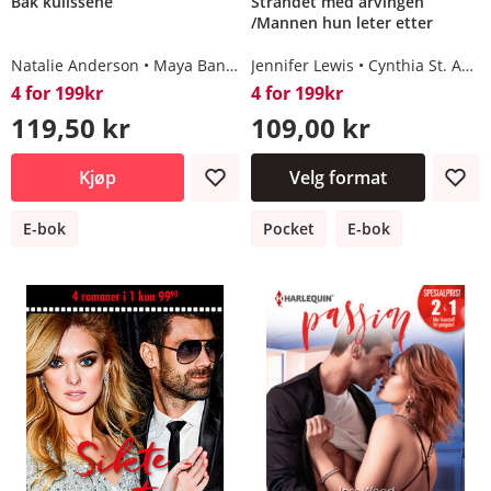
Bak kulissene
Strandet med arvingen
/Mannen hun leter etter
Natalie Anderson
Maya Banks
Jennifer Lewis
Jennifer Lewis
Cynthia St. Aubin
Lucy Monroe
4 for 199kr
4 for 199kr
119,50 kr
109,00 kr
Kjøp
Velg format
E-bok
Pocket
E-bok