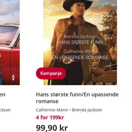
Kampanje
ken
Hans største funn/En upassende
romanse
ckson
Catherine Mann
Brenda Jackson
4 for 199kr
99,90 kr