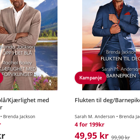
Kampanje
blå/Kjærlighet med
Flukten til deg/Barnepi
r
Brenda Jackson
Sarah M. Anderson
Brenda Ja
r
4 for 199kr
kr
49,95 kr
99,90 kr