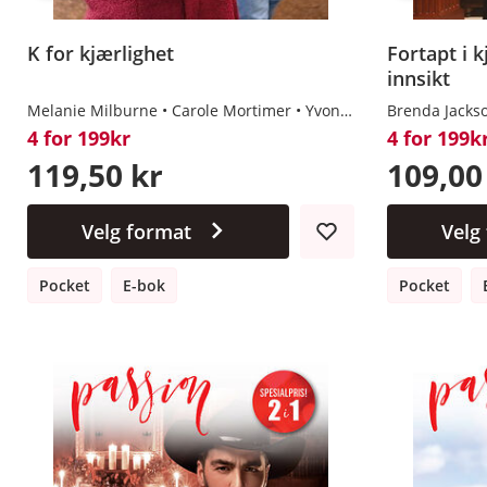
K for kjærlighet
Fortapt i k
innsikt
Melanie Milburne
Carole Mortimer
Yvonne Lindsay
Brenda Jacks
Brenda
4 for 199kr
4 for 199k
119,50 kr
109,00
Velg format
Velg
Pocket
E-bok
Pocket