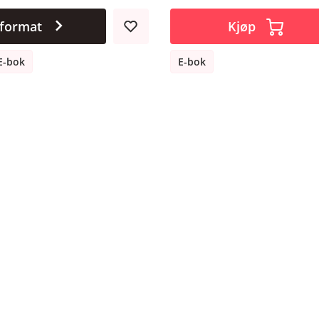
 format
Kjøp
E-bok
E-bok