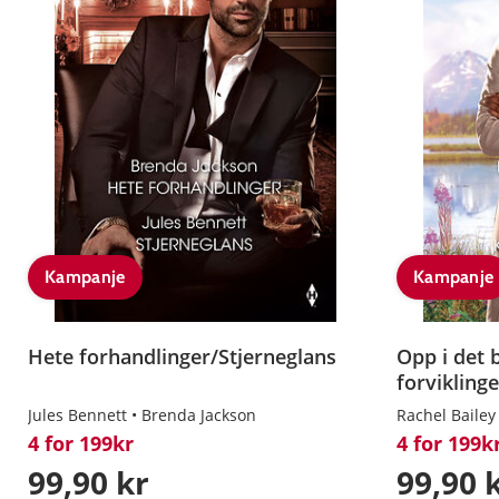
Kampanje
Kampanje
Hete forhandlinger/Stjerneglans
Opp i det 
forviklinge
Jules Bennett
Brenda Jackson
Rachel Bailey
4 for 199kr
4 for 199k
99,90 kr
99,90 