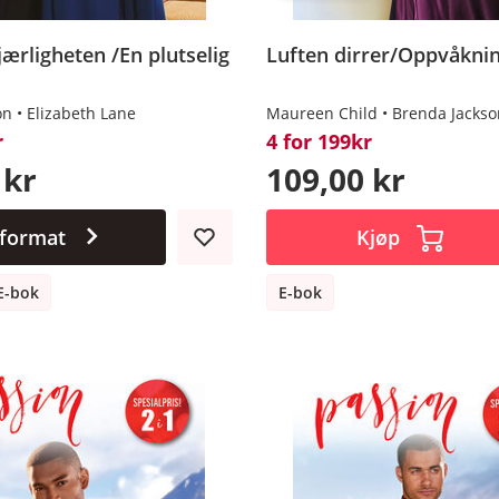
jærligheten /En plutselig
Luften dirrer/Oppvåkni
on
 Jackson
Elizabeth Lane
Maureen Child
Brenda Jackso
r
4 for 199kr
 kr
109,00 kr
 format
Kjøp
E-bok
E-bok