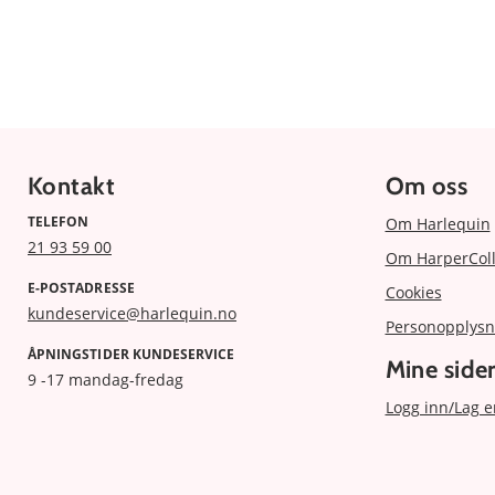
Kontakt
Om oss
TELEFON
Om Harlequin
21 93 59 00
Om HarperColl
E-POSTADRESSE
Cookies
kundeservice@harlequin.no
Personopplysn
ÅPNINGSTIDER KUNDESERVICE
Mine side
9 -17 mandag-fredag
Logg inn/Lag e