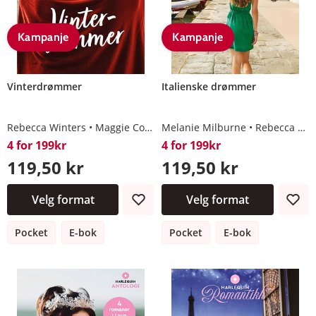
Kampanje
Kampanje
Vinterdrømmer
Italienske drømmer
Rebecca Winters
Maggie Cox
Andrea Laurence
Melanie Milburne
Jules Bennett
Rebecca Winters
4 for 199kr
4 for 199kr
119,50 kr
119,50 kr
Velg format
Velg format
Pocket
E-bok
Pocket
E-bok