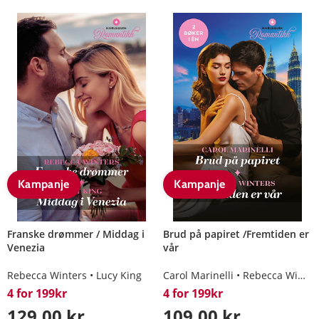
Kampanje
Kampanje
Franske drømmer / Middag i
Brud på papiret /Fremtiden er
Venezia
vår
Rebecca Winters
Lucy King
Carol Marinelli
Rebecca Winters
4 for 199kr
4 for 199kr
129,00 kr
109,00 kr