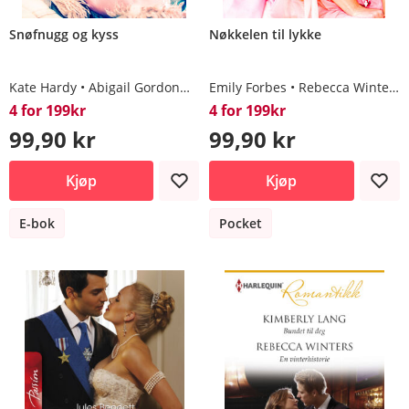
Snøfnugg og kyss
Nøkkelen til lykke
Kate Hardy
Abigail Gordon
Rebecca Winters
Emily Forbes
Rebecca Winters
Maureen Child
4 for 199kr
4 for 199kr
99,90 kr
99,90 kr
Kjøp
Kjøp
E-bok
Pocket