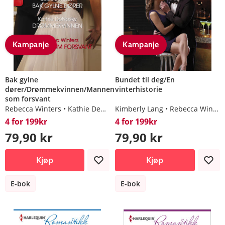
Kampanje
Kampanje
Bak gylne
Bundet til deg/En
dører/Drømmekvinnen/Mannen
vinterhistorie
som forsvant
Rebecca Winters
Kathie DeNosky
Kimberly Lang
Jules Bennett
Rebecca Winters
4 for 199kr
4 for 199kr
79,90 kr
79,90 kr
Kjøp
Kjøp
E-bok
E-bok