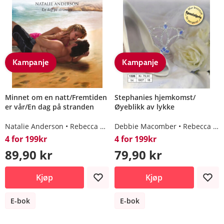
Kampanje
Kampanje
Minnet om en natt/Fremtiden
Stephanies hjemkomst/
er vår/En dag på stranden
Øyeblikk av lykke
Natalie Anderson
Rebecca Winters
Debbie Macomber
Rebecca Winters
4 for 199kr
4 for 199kr
89,90 kr
79,90 kr
Kjøp
Kjøp
E-bok
E-bok