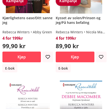
Kampanje
Kampanje
Kjærlighetens oase/Ditt sanne
Kysset av solen/Prinsen og
jeg
jeg/På hans befaling
Rebecca Winters
Abby Green
Rebecca Winters
Nicola Marsh
4 for 199kr
4 for 199kr
99,90 kr
89,90 kr
Kjøp
Kjøp
E-bok
E-bok