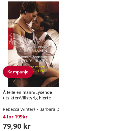
Kampanje
Å felle en mann/Lysende
utsikter/Villstyrig hjerte
Rebecca Winters
Barbara Dunlop
Sarah M. Anderson
4 for 199kr
79,90 kr