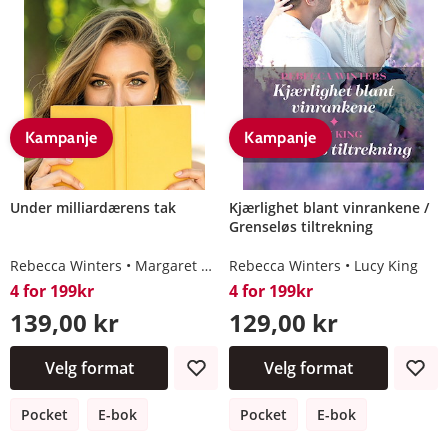
Kampanje
Kampanje
Under milliardærens tak
Kjærlighet blant vinrankene /
Grenseløs tiltrekning
Rebecca Winters
Margaret Way
Rebecca Winters
Rachel Bailey
Joss Wood
Lucy King
4 for 199kr
4 for 199kr
139,00 kr
129,00 kr
Velg format
Velg format
Pocket
E-bok
Pocket
E-bok