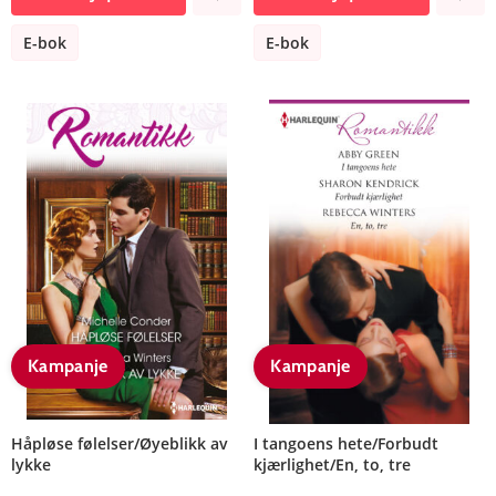
E-bok
E-bok
Kampanje
Kampanje
Håpløse følelser/Øyeblikk av
I tangoens hete/Forbudt
lykke
kjærlighet/En, to, tre