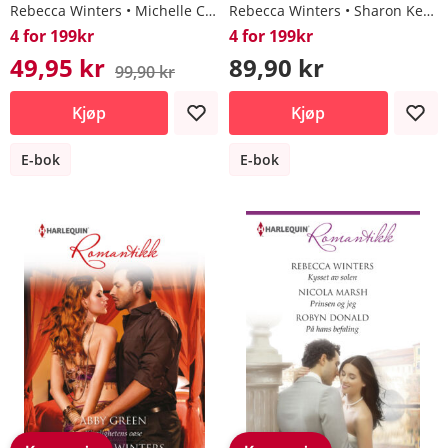
Rebecca Winters
Michelle Conder
Rebecca Winters
Sharon Kendrick
4 for 199kr
4 for 199kr
49,95 kr
89,90 kr
99,90 kr
Kjøp
Kjøp
E-bok
E-bok