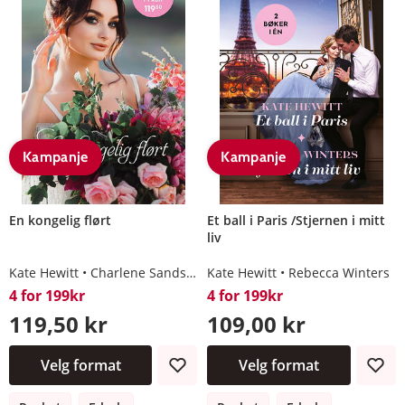
Kampanje
Kampanje
En kongelig flørt
Et ball i Paris /Stjernen i mitt
liv
Kate Hewitt
Charlene Sands
Rebecca Winters
Kate Hewitt
Rebecca Winters
Maureen Child
4 for 199kr
4 for 199kr
119,50 kr
109,00 kr
Velg format
Velg format