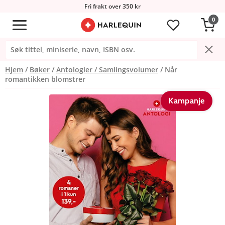
Fri frakt over 350 kr
0
Hjem
Bøker
Antologier / Samlingsvolumer
Når
romantikken blomstrer
Kampanje