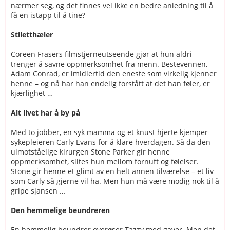
nærmer seg, og det finnes vel ikke en bedre anledning til å
få en istapp til å tine?
Stiletthæler
Coreen Frasers filmstjerneutseende gjør at hun aldri
trenger å savne oppmerksomhet fra menn. Bestevennen,
Adam Conrad, er imidlertid den eneste som virkelig kjenner
henne – og nå har han endelig forstått at det han føler, er
kjærlighet …
Alt livet har å by på
Med to jobber, en syk mamma og et knust hjerte kjemper
sykepleieren Carly Evans for å klare hverdagen. Så da den
uimotståelige kirurgen Stone Parker gir henne
oppmerksomhet, slites hun mellom fornuft og følelser.
Stone gir henne et glimt av en helt annen tilværelse – et liv
som Carly så gjerne vil ha. Men hun må være modig nok til å
gripe sjansen …
Den hemmelige beundreren
En hemmelig beundrer overøser Tazzy med gaver. Men det