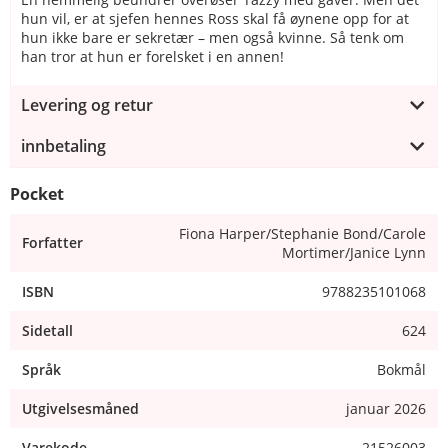
hun vil, er at sjefen hennes Ross skal få øynene opp for at
hun ikke bare er sekretær – men også kvinne. Så tenk om
han tror at hun er forelsket i en annen!
Levering og retur
innbetaling
Pocket
Fiona Harper/Stephanie Bond/Carole
Forfatter
Mortimer/Janice Lynn
ISBN
9788235101068
Sidetall
624
Språk
Bokmål
Utgivelsesmåned
januar 2026
Varekode
21526003