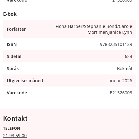
E-bok
Fiona Harper/Stephanie Bond/Carole
Forfatter
Mortimer/Janice Lynn
ISBN
9788235101129
Sidetall
624
Språk
Bokmål
Utgivelsesmåned
januar 2026
Varekode
E21526003
Kontakt
TELEFON
21 93 59 00