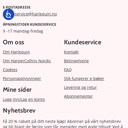
E-POSTADRESSE
kundeservice@harlequin.no
ÅPNINGSTIDER KUNDESERVICE
9 -17 mandag-fredag
Om oss
Kundeservice
Om Harlequin
Kontakt
Om HarperCollins Nordic
Betingelsene
Cookies
FAQ
Personopplysninger
Slik fungerer e-bøker
Levering og retur
Mine sider
Abonnementer
Logg inn/Lag en konto
Nyhetsbrev
Få 20 % rabatt på ditt neste kjøp! Abonner på vårt nyhetsbrev
og bli blant de første som får mengder med gode tilbud! Ved å