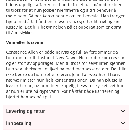
lidenskapelige affæren de hadde for et par måneder siden,
til tross for at hun jobber hjemmefra og aldri behøver å
møte ham. Så ber Aaron henne om en tjeneste. Han trenger
hjelp med å ta hånd om niesen sin, og etter litt nøling sier
Kasey ja. Det blir begynnelsen på et oppdrag som er dømt
til å mislykkes …
Vinn eller forsvinn
Constance Allen er både nervøs og full av fordommer da
hun kommer til kasinoet New Dawn. Hun er der som revisor
og er stolt av oppdraget. Men til tross for selvtilliten kjenner
hun seg ubekvem i miljøet og med menneskene der. Det blir
ikke bedre da hun treffer eieren, John Fairweather. I hans
nærvær mister hun helt konsentrasjonen. Da han plutselig
kysser henne, og hun lidenskapelig besvarer kysset, vet hun
at hun er ute på dypt vann. For nå står både karrieren og
hjertet hennes på spill …
Levering og retur
innbetaling