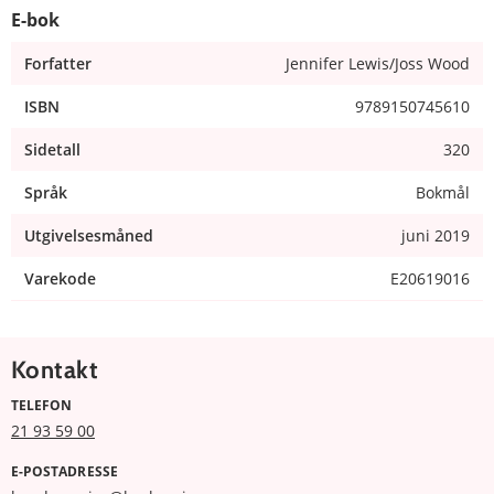
E-bok
Forfatter
Jennifer Lewis/Joss Wood
ISBN
9789150745610
Sidetall
320
Språk
Bokmål
Utgivelsesmåned
juni 2019
Varekode
E20619016
Kontakt
TELEFON
21 93 59 00
E-POSTADRESSE