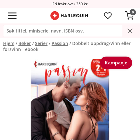
Fri frakt over 350 kr
0
Hjem
Bøker
Serier
Passion
Dobbelt oppdrag/Vinn eller
forsvinn - ebook
Kampanje