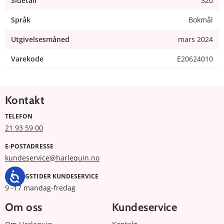
Sidetall
320
Språk
Bokmål
Utgivelsesmåned
mars 2024
Varekode
E20624010
Kontakt
TELEFON
21 93 59 00
E-POSTADRESSE
kundeservice@harlequin.no
ÅPNINGSTIDER KUNDESERVICE
9 -17 mandag-fredag
Om oss
Kundeservice