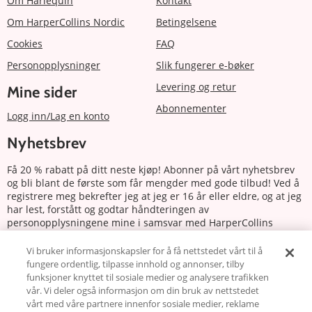
Om Harlequin
Kontakt
Om HarperCollins Nordic
Betingelsene
Cookies
FAQ
Personopplysninger
Slik fungerer e-bøker
Levering og retur
Mine sider
Abonnementer
Logg inn/Lag en konto
Nyhetsbrev
Få 20 % rabatt på ditt neste kjøp! Abonner på vårt nyhetsbrev
og bli blant de første som får mengder med gode tilbud! Ved å
registrere meg bekrefter jeg at jeg er 16 år eller eldre, og at jeg
har lest, forstått og godtar håndteringen av
personopplysningene mine i samsvar med HarperCollins
Nordics personvernerklæring.
Vi bruker informasjonskapsler for å få nettstedet vårt til å
fungere ordentlig, tilpasse innhold og annonser, tilby
Abonnere
funksjoner knyttet til sosiale medier og analysere trafikken
vår. Vi deler også informasjon om din bruk av nettstedet
Følg oss
vårt med våre partnere innenfor sosiale medier, reklame