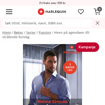
Fri frakt over 350 kr
0
Hjem
Bøker
Serier
Passion
Hevn på agendaen /Et
strålende forslag
Kampanje