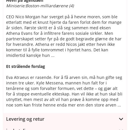
Hevn på agendaen
Miniserie:Boston-milliardærene (4)
CEO Nico Morgan har sverget på å hevne moren, som ble
etterlatt med et knust hjerte da faren forlot dem for mange
år siden. Første skritt er å slå seg sammen med eksen
Athena Evans for å infiltrere farens sosiale sirkler. Men
partnerskapet setter fyr på de godt begravde glørne de har
for hverandre. Athena er redd Nicos jakt etter hevn ikke
kommer til å fylle tomrommet i hjertet hans. Det kan
imidlertid kanskje hun ...
Et strålende forslag
Eva Atraeus er rasende. For å få arven sin, må hun gifte seg
innen tre uker. Kyle Messena, mannen hun falt for i
tenårene og som forvalter formuen, vet dette – og gjør alt
for å stoppe eventuelle ekteskap. Han vil ikke at hun skal bli
utnyttet, men mest av alt vil han prøve å komme opp med
noe som kan friste henne enda mer enn den store arven ...
Levering og retur