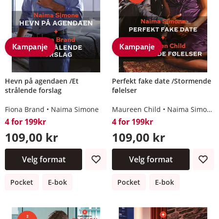
Kampanje
Kampanje
Hevn på agendaen /Et
Perfekt fake date /Stormende
strålende forslag
følelser
Fiona Brand
Naima Simone
Maureen Child
Naima Simone
4 for 199kr
4 for 199kr
109,00 kr
109,00 kr
Velg format
Velg format
Pocket
E-bok
Pocket
E-bok