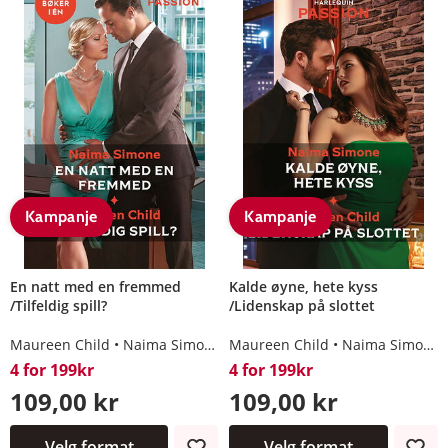
Kampanje
Kampanje
En natt med en fremmed
Kalde øyne, hete kyss
/Tilfeldig spill?
/Lidenskap på slottet
Maureen Child
Naima Simone
Maureen Child
Naima Simone
4 for 199kr
4 for 199kr
109,00 kr
109,00 kr
Velg format
Velg format