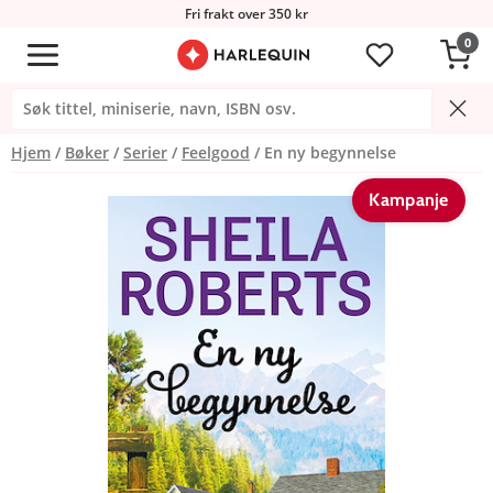
Fri frakt over 350 kr
0
Hjem
Bøker
Serier
Feelgood
En ny begynnelse
Kampanje