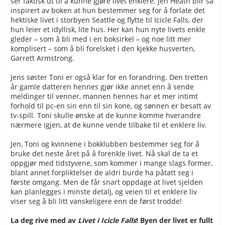
ser faktisk ut til å kunne gjøre livet enklere. Jen Heath blir så
inspirert av boken at hun bestemmer seg for å forlate det
hektiske livet i storbyen Seattle og flytte til Icicle Falls, der
hun leier et idyllisk, lite hus. Her kan hun nyte livets enkle
gleder – som å bli med i en boksirkel – og noe litt mer
komplisert – som å bli forelsket i den kjekke husverten,
Garrett Armstrong.
Jens søster Toni er også klar for en forandring. Den tretten
år gamle datteren hennes gjør ikke annet enn å sende
meldinger til venner, mannen hennes har et mer intimt
forhold til pc-en sin enn til sin kone, og sønnen er besatt av
tv-spill. Toni skulle ønske at de kunne komme hverandre
nærmere igjen, at de kunne vende tilbake til et enklere liv.
Jen, Toni og kvinnene i bokklubben bestemmer seg for å
bruke det neste året på å forenkle livet. Nå skal de ta et
oppgjør med tidstyvene, som kommer i mange slags former,
blant annet forpliktelser de aldri burde ha påtatt seg i
første omgang. Men de får snart oppdage at livet sjelden
kan planlegges i minste detalj, og veien til et enklere liv
viser seg å bli litt vanskeligere enn de først trodde!
La deg rive med av
Livet i Icicle Falls
! Byen der livet er fullt