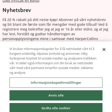
Logg inn/Lag en konto
Nyhetsbrev
Få 20 % rabatt på ditt neste kjøp! Abonner på vårt nyhetsbrev
og bli blant de første som får mengder med gode tilbud! Ved å
registrere meg bekrefter jeg at jeg er 16 år eller eldre, og at jeg
har lest, forstått og godtar håndteringen av
personopplysningene mine i samsvar med HarperCollins
Nordics personvernerklæring.
Vi bruker informasjonskapsler for å få nettstedet vårt til å
fungere ordentlig, tilpasse innhold og annonser, tilby
Abonnere
funksjoner knyttet til sosiale medier og analysere trafikken
vår. Vi deler også informasjon om din bruk av nettstedet
Følg oss
vårt med våre partnere innenfor sosiale medier, reklame
og analyse.
Informasjonskapselinnstillinger
Avvis alle
Copyright © 2026 harlequin.no
Godta alle cookier
Powered by Carismar