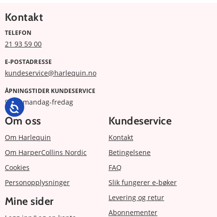
Kontakt
TELEFON
21 93 59 00
E-POSTADRESSE
kundeservice@harlequin.no
ÅPNINGSTIDER KUNDESERVICE
9 -17 mandag-fredag
Om oss
Kundeservice
Om Harlequin
Kontakt
Om HarperCollins Nordic
Betingelsene
Cookies
FAQ
Personopplysninger
Slik fungerer e-bøker
Levering og retur
Mine sider
Abonnementer