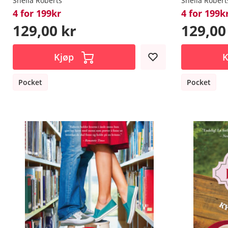
Sheila Roberts
Sheila Robert
4 for 199kr
4 for 199k
129,00 kr
129,00
Kjøp
K
Pocket
Pocket