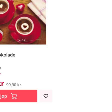
okolade
s
r
kr
99,90 kr
jøp