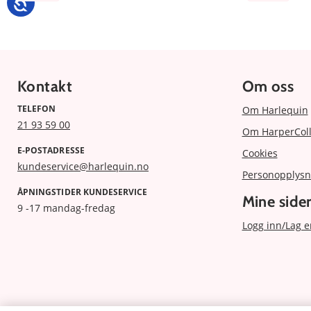
Kontakt
Om oss
TELEFON
Om Harlequin
21 93 59 00
Om HarperColl
E-POSTADRESSE
Cookies
kundeservice@harlequin.no
Personopplysn
ÅPNINGSTIDER KUNDESERVICE
Mine side
9 -17 mandag-fredag
Logg inn/Lag e