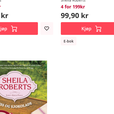
s
Sheila Roberts
r
4 for 199kr
 kr
99,90 kr
jøp
Kjøp
E-bok