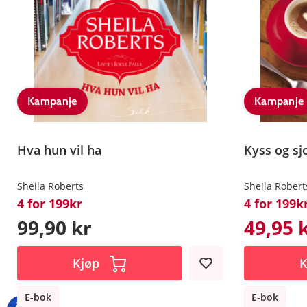
Kampanje
Kampanje
Hva hun vil ha
Kyss og sj
Sheila Roberts
Sheila Robert
4 for 199kr
4 for 199k
99,90 kr
49,95 
Kjøp
K
E-bok
E-bok