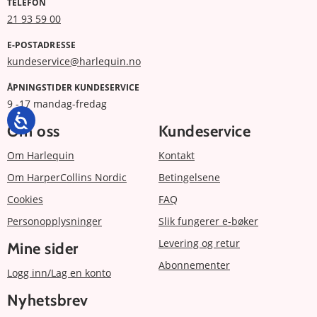
TELEFON
21 93 59 00
E-POSTADRESSE
kundeservice@harlequin.no
ÅPNINGSTIDER KUNDESERVICE
9 -17 mandag-fredag
Om oss
Kundeservice
Om Harlequin
Kontakt
Om HarperCollins Nordic
Betingelsene
Cookies
FAQ
Personopplysninger
Slik fungerer e-bøker
Levering og retur
Mine sider
Abonnementer
Logg inn/Lag en konto
Nyhetsbrev