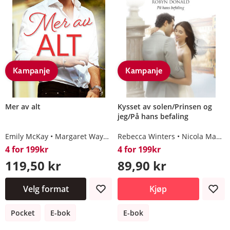
Kampanje
Kampanje
Mer av alt
Kysset av solen/Prinsen og
jeg/På hans befaling
Emily McKay
Margaret Way
Kathie DeNosky
Rebecca Winters
Robyn Donald
Nicola Marsh
4 for 199kr
4 for 199kr
119,50 kr
89,90 kr
Velg format
Kjøp
Pocket
E-bok
E-bok