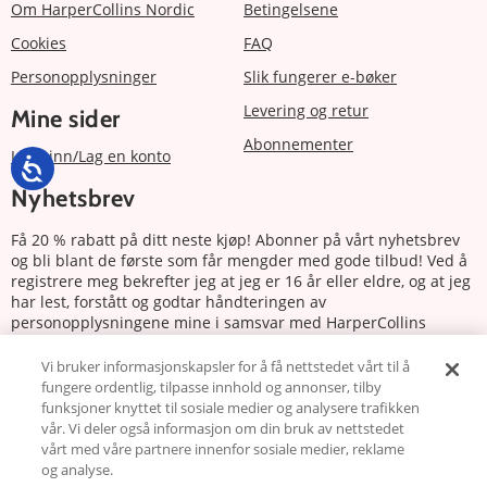
Om HarperCollins Nordic
Betingelsene
Cookies
FAQ
Personopplysninger
Slik fungerer e-bøker
Levering og retur
Mine sider
Abonnementer
Logg inn/Lag en konto
Nyhetsbrev
Få 20 % rabatt på ditt neste kjøp! Abonner på vårt nyhetsbrev
og bli blant de første som får mengder med gode tilbud! Ved å
registrere meg bekrefter jeg at jeg er 16 år eller eldre, og at jeg
har lest, forstått og godtar håndteringen av
personopplysningene mine i samsvar med HarperCollins
Nordics personvernerklæring.
Vi bruker informasjonskapsler for å få nettstedet vårt til å
fungere ordentlig, tilpasse innhold og annonser, tilby
Abonnere
funksjoner knyttet til sosiale medier og analysere trafikken
vår. Vi deler også informasjon om din bruk av nettstedet
Følg oss
vårt med våre partnere innenfor sosiale medier, reklame
og analyse.