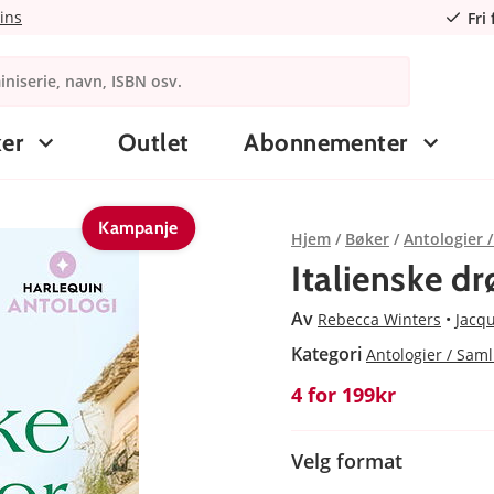
ins
Fri
er
Outlet
Abonnementer
Kampanje
Hjem
Bøker
Antologier 
Italienske 
Av
Rebecca Winters
Jacqu
Kategori
Antologier / Sam
4 for 199kr
Velg format