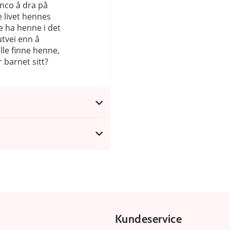
nco å dra på
 livet hennes
le ha henne i det
utvei enn å
lle finne henne,
r barnet sitt?
Kundeservice