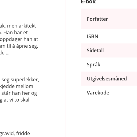
E-bok
Forfatter
ak, men arkitekt
n. Han har et
ISBN
t oppdager han at
m til å åpne seg,
Sidetall
e ...
Språk
Utgivelsesmåned
r seg superlekker,
skjedde mellom
Varekode
å står han her og
 at vi to skal
 gravid, fridde