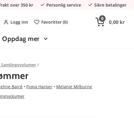
 frakt over 350 kr
Personlig service
Sikre betalinger
0
0,00 kr
Logg inn
Favoritter (
0
)
Oppdag mer
/ Samlingsvolumer
drømmer
eline Baird
Fiona Harper
Melanie Milburne
lingsvolumer