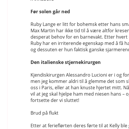
Før solen går ned
Ruby Lange er litt for bohemsk etter hans sm
Max Martin har ikke tid til å være altfor krese
desperat behov for en barnevakt. Etter hver
Ruby har en irriterende egenskap med å få ha
og dessuten er hun faktisk ganske sjarmerend
Den italienske stjernekirurgen
Kjendiskirurgen Alessandro Lucioni er i og fo
men jeg kommer aldri til å glemme det som 
oss i Paris, eller at han knuste hjertet mitt. N
vil at jeg skal hjelpe ham med niesen hans – og
fortsette der vi sluttet!
Brud på flukt
Etter at ferieflørten deres førte til at Kelly ble