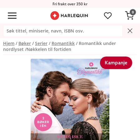
Fri frakt over 350 kr
0
Hjem
Bøker
Serier
Romantikk
Romantikk under
nordlyset /Nøkkelen til fortiden
Kampanje