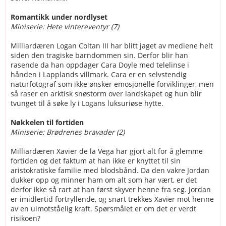
Romantikk under nordlyset
Miniserie: Hete vintereventyr (7)
Milliardæren Logan Coltan III har blitt jaget av mediene helt
siden den tragiske barndommen sin. Derfor blir han
rasende da han oppdager Cara Doyle med telelinse i
hånden i Lapplands villmark. Cara er en selvstendig
naturfotograf som ikke ønsker emosjonelle forviklinger, men
så raser en arktisk snøstorm over landskapet og hun blir
tvunget til å søke ly i Logans luksuriøse hytte.
Nøkkelen til fortiden
Miniserie: Brødrenes bravader (2)
Milliardæren Xavier de la Vega har gjort alt for å glemme
fortiden og det faktum at han ikke er knyttet til sin
aristokratiske familie med blodsbånd. Da den vakre Jordan
dukker opp og minner ham om alt som har vært, er det
derfor ikke så rart at han først skyver henne fra seg. Jordan
er imidlertid fortryllende, og snart trekkes Xavier mot henne
av en uimotståelig kraft. Spørsmålet er om det er verdt
risikoen?