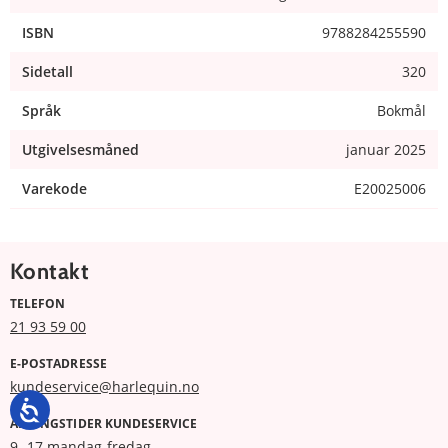
ISBN
9788284255590
Sidetall
320
Språk
Bokmål
Utgivelsesmåned
januar 2025
Varekode
E20025006
Kontakt
TELEFON
21 93 59 00
E-POSTADRESSE
kundeservice@harlequin.no
ÅPNINGSTIDER KUNDESERVICE
9 -17 mandag-fredag