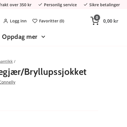
 frakt over 350 kr
Personlig service
Sikre betalinger
0
0,00 kr
Logg inn
Favoritter (
0
)
Oppdag mer
antikk
egjær/Bryllupssjokket
Connelly