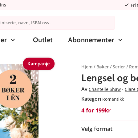
ins
Fri
er
Outlet
Abonnementer
Kampanje
Hjem
Bøker
Serier
Rom
Lengsel og b
Av
Chantelle Shaw
Clare 
Kategori
Romantikk
4 for 199kr
Velg format