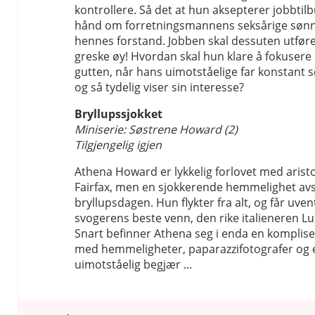
kontrollere. Så det at hun aksepterer jobbtil
hånd om forretningsmannens seksårige sønn
hennes forstand. Jobben skal dessuten utføre
greske øy! Hvordan skal hun klare å fokusere p
gutten, når hans uimotståelige far konstant 
og så tydelig viser sin interesse?
Bryllupssjokket
Miniserie: Søstrene Howard (2)
Tilgjengelig igjen
Athena Howard er lykkelig forlovet med arist
Fairfax, men en sjokkerende hemmelighet avs
bryllupsdagen. Hun flykter fra alt, og får uven
svogerens beste venn, den rike italieneren Lu
Snart befinner Athena seg i enda en komplisert
med hemmeligheter, paparazzifotografer og e
uimotståelig begjær ...