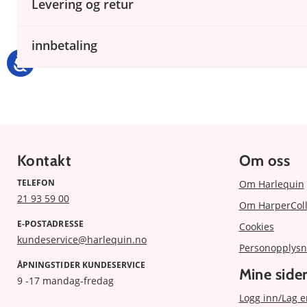
Levering og retur
innbetaling
Kontakt
Om oss
TELEFON
Om Harlequin
21 93 59 00
Om HarperColl
E-POSTADRESSE
Cookies
kundeservice@harlequin.no
Personopplysn
ÅPNINGSTIDER KUNDESERVICE
Mine side
9 -17 mandag-fredag
Logg inn/Lag e