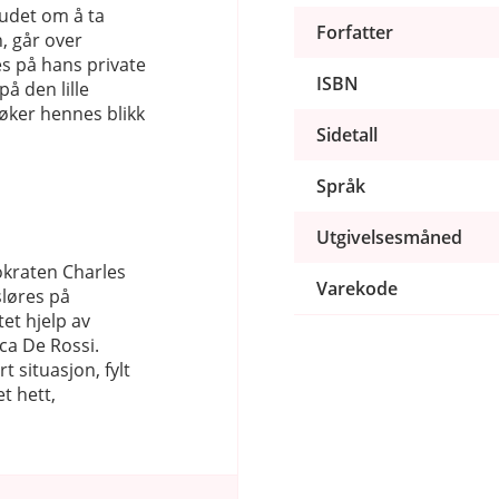
budet om å ta
Forfatter
, går over
s på hans private
ISBN
å den lille
søker hennes blikk
Sidetall
Språk
Utgivelsesmåned
okraten Charles
Varekode
løres på
tet hjelp av
ca De Rossi.
 situasjon, fylt
t hett,