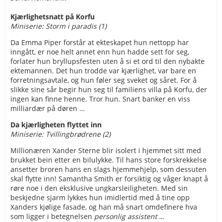
Kjærlighetsnatt på Korfu
Miniserie: Storm i paradis (1)
Da Emma Piper forstår at ekteskapet hun nettopp har
inngått, er noe helt annet enn hun hadde sett for seg,
forlater hun bryllupsfesten uten å si et ord til den nybakte
ektemannen. Det hun trodde var kjærlighet, var bare en
forretningsavtale, og hun føler seg sveket og såret. For å
slikke sine sår begir hun seg til familiens villa på Korfu, der
ingen kan finne henne. Tror hun. Snart banker en viss
milliardær på døren …
Da kjærligheten flyttet inn
Miniserie: Tvillingbrødrene (2)
Millionæren Xander Sterne blir isolert i hjemmet sitt med
brukket bein etter en bilulykke. Til hans store forskrekkelse
ansetter broren hans en slags hjemmehjelp, som dessuten
skal flytte inn! Samantha Smith er forsiktig og våger knapt å
røre noe i den eksklusive ungkarsleiligheten. Med sin
beskjedne sjarm lykkes hun imidlertid med å tine opp
Xanders kjølige fasade, og han må snart omdefinere hva
som ligger i betegnelsen
personlig assistent
…