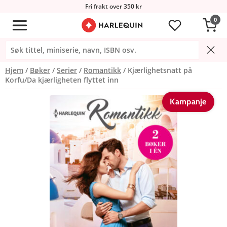
Fri frakt over 350 kr
0
Hjem
Bøker
Serier
Romantikk
Kjærlighetsnatt på
Korfu/Da kjærligheten flyttet inn
Kampanje