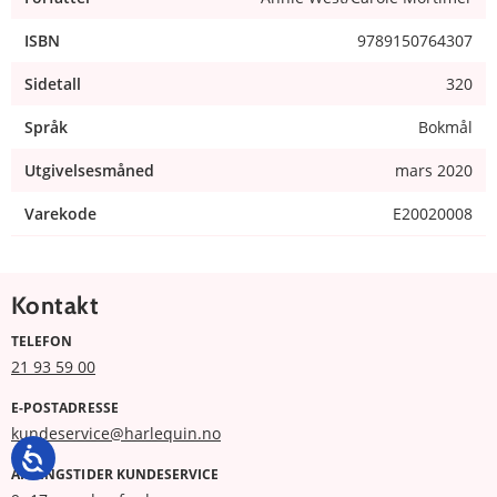
ISBN
9789150764307
Sidetall
320
Språk
Bokmål
Utgivelsesmåned
mars 2020
Varekode
E20020008
Kontakt
TELEFON
21 93 59 00
E-POSTADRESSE
kundeservice@harlequin.no
ÅPNINGSTIDER KUNDESERVICE