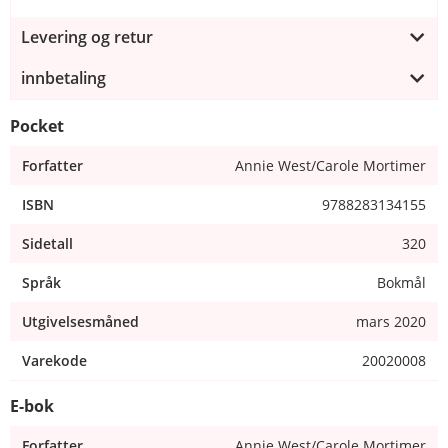
Levering og retur
innbetaling
Pocket
Forfatter
Annie West/Carole Mortimer
ISBN
9788283134155
Sidetall
320
Språk
Bokmål
Utgivelsesmåned
mars 2020
Varekode
20020008
E-bok
Forfatter
Annie West/Carole Mortimer