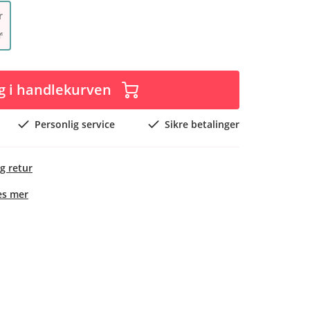
r
r
g i handlekurven
Personlig service
Sikre betalinger
g retur
es mer