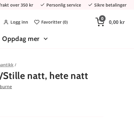
 frakt over 350 kr
Personlig service
Sikre betalinger
0
0,00 kr
Logg inn
Favoritter (
0
)
Oppdag mer
antikk
/Stille natt, hete natt
lburne