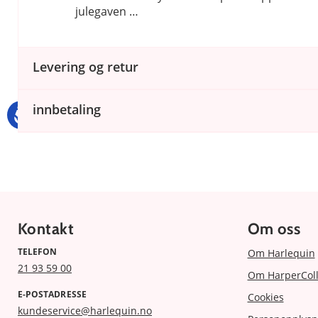
julegaven …
Levering og retur
innbetaling
Kontakt
Om oss
TELEFON
Om Harlequin
21 93 59 00
Om HarperColl
E-POSTADRESSE
Cookies
kundeservice@harlequin.no