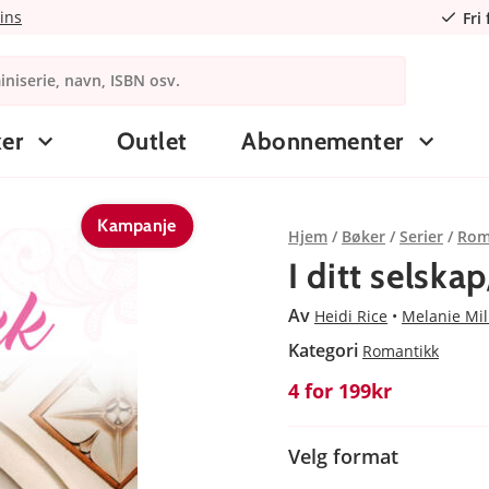
ins
Fri
er
Outlet
Abonnementer
Kampanje
Hjem
Bøker
Serier
Rom
I ditt selskap
Av
Heidi Rice
Melanie Mi
Kategori
Romantikk
4 for 199kr
Velg format