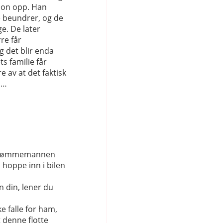
non opp. Han
 beundrer, og de
e. De later
re får
g det blir enda
s familie får
e av at det faktisk
 …
n drømmemannen
 hoppe inn i bilen
n din, lener du
ke falle for ham,
 denne flotte