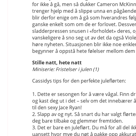
for ikke å gå, men så dukker Cameron McKin
trenger hjelp med å slippe unna en pågående
blir derfor enige om å gå som hverandres følg
ganske enkelt som om de er forlovet. Dessver
sladderpressen snusen i «forholdet» deres, o
vanskeligere å sno seg ut av det da også Violet
høre nyheten. Situasjonen blir ikke noe enkler
begynner å oppstå hete følelser mellom dem
Stille natt, hete natt
Miniserie: Fristelser i julen (1)
Cassidys tips for den perfekte juleflørten:
1. Dette er sesongen for å være vågal. Fin
og kast deg ut i det – selv om det innebærer å
til den sexy Jace Ryan!
2. Slapp av og nyt. Så snart du har valgt flørte
deg bare tilbake og glemmer fremtiden.
3. Det er bare en juleflørt. Du må for all del ik
uansett hvor mye du nøt å pakke opp akkurat