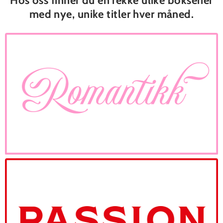
Hos oss finner du en rekke ulike bokserier
med nye, unike titler hver måned.