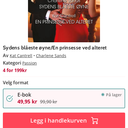
Sydens blåeste øyne/En prinsesse ved alteret
Av
Kat Cantrell
Charlene Sands
Kategori
Passion
4 for 199kr
Velg format
E-bok
På lager
49,95 kr
99,90 kr
Legg i handlekurven