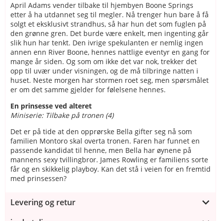
April Adams vender tilbake til hjembyen Boone Springs
etter å ha utdannet seg til megler. Nå trenger hun bare å få
solgt et eksklusivt strandhus, så har hun det som fuglen på
den grønne gren. Det burde være enkelt, men ingenting går
slik hun har tenkt. Den ivrige spekulanten er nemlig ingen
annen enn River Boone, hennes nattlige eventyr en gang for
mange år siden. Og som om ikke det var nok, trekker det
opp til uvær under visningen, og de må tilbringe natten i
huset. Neste morgen har stormen roet seg, men spørsmålet
er om det samme gjelder for følelsene hennes.
En prinsesse ved alteret
Miniserie: Tilbake på tronen (4)
Det er på tide at den opprørske Bella gifter seg nå som
familien Montoro skal overta tronen. Faren har funnet en
passende kandidat til henne, men Bella har øynene på
mannens sexy tvillingbror. James Rowling er familiens sorte
får og en skikkelig playboy. Kan det stå i veien for en fremtid
med prinsessen?
Levering og retur