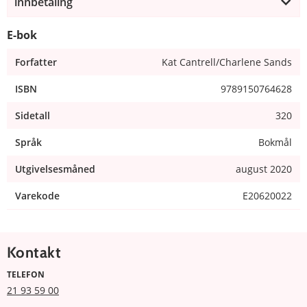
innbetaling
E-bok
Forfatter
Kat Cantrell/Charlene Sands
ISBN
9789150764628
Sidetall
320
Språk
Bokmål
Utgivelsesmåned
august 2020
Varekode
E20620022
Kontakt
TELEFON
21 93 59 00