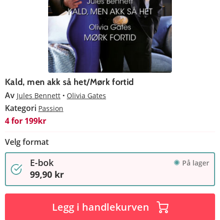
Kald, men akk så het/Mørk fortid
Av
Jules Bennett
Olivia Gates
Kategori
Passion
4 for 199kr
Velg format
E-bok
På lager
99,90 kr
Legg i handlekurven