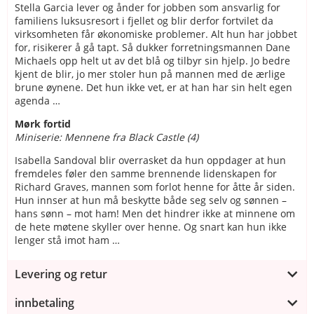
Stella Garcia lever og ånder for jobben som ansvarlig for
familiens luksusresort i fjellet og blir derfor fortvilet da
virksomheten får økonomiske problemer. Alt hun har jobbet
for, risikerer å gå tapt. Så dukker forretningsmannen Dane
Michaels opp helt ut av det blå og tilbyr sin hjelp. Jo bedre
kjent de blir, jo mer stoler hun på mannen med de ærlige
brune øynene. Det hun ikke vet, er at han har sin helt egen
agenda …
Mørk fortid
Miniserie: Mennene fra Black Castle (4)
Isabella Sandoval blir overrasket da hun oppdager at hun
fremdeles føler den samme brennende lidenskapen for
Richard Graves, mannen som forlot henne for åtte år siden.
Hun innser at hun må beskytte både seg selv og sønnen –
hans sønn – mot ham! Men det hindrer ikke at minnene om
de hete møtene skyller over henne. Og snart kan hun ikke
lenger stå imot ham …
Levering og retur
innbetaling