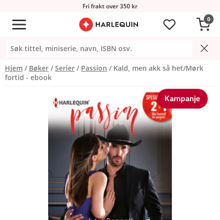
Fri frakt over 350 kr
0
Hjem
Bøker
Serier
Passion
Kald, men akk så het/Mørk
fortid - ebook
Kampanje