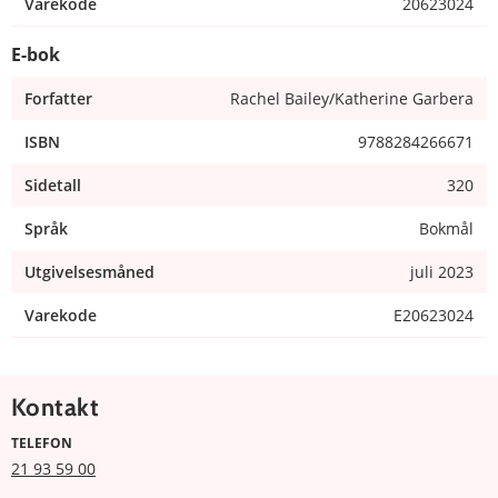
Varekode
20623024
E-bok
Forfatter
Rachel Bailey/Katherine Garbera
ISBN
9788284266671
Sidetall
320
Språk
Bokmål
Utgivelsesmåned
juli 2023
Varekode
E20623024
Kontakt
TELEFON
21 93 59 00