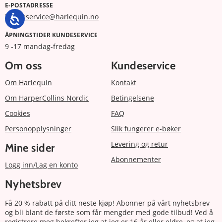
E-POSTADRESSE
kundeservice@harlequin.no
ÅPNINGSTIDER KUNDESERVICE
9 -17 mandag-fredag
Om oss
Kundeservice
Om Harlequin
Kontakt
Om HarperCollins Nordic
Betingelsene
Cookies
FAQ
Personopplysninger
Slik fungerer e-bøker
Levering og retur
Mine sider
Abonnementer
Logg inn/Lag en konto
Nyhetsbrev
Få 20 % rabatt på ditt neste kjøp! Abonner på vårt nyhetsbrev
og bli blant de første som får mengder med gode tilbud! Ved å
registrere meg bekrefter jeg at jeg er 16 år eller eldre, og at jeg