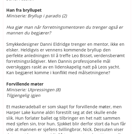
Han fra bryllupet
Miniserie: Bryllup i paradis (2)
Hva gjør man når forretningsmentoren du trenger også er
mannen du begjærer?
Smykkedesigner Danni Eldridge trenger en mentor, ikke en
elsker. Heldigvis er vennens kommende bryllup den
perfekte anledningen til å treffe Leo Bisset, verdensberømt
forretningsrådgiver. Men Dannis professjonelle mål
overskygges raskt av en lidenskapelig natt på Leos yacht.
Kan begjæret komme i konflikt med målsetningene?
Forvillende møter
Miniserie: Utpressingen (8)
Tilgjengelig igjen
Et maskeradeball er som skapt for forvillende møter, men
Harper Lake kunne aldri forestilt seg at det skulle ende
slik. Hun forlater ballet og tilbringer en het natt sammen
med sjefen sin, tror hun. Sjokket blir derfor stort da hun får
vite at mannen er sjefens tvillingbror, Nick. Dessuten viser