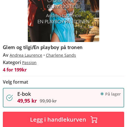
Glem og tilgi/En playboy på tronen
Av
Andrea Laurence
Charlene Sands
Kategori
Passion
4 for 199kr
Velg format
E-bok
På lager
49,95 kr
99,90 kr
Legg i handlekurven