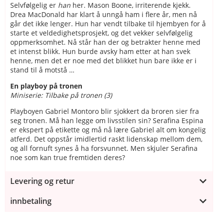
Selvfølgelig er
han
her. Mason Boone, irriterende kjekk.
Drea MacDonald har klart å unngå ham i flere år, men nå
går det ikke lenger. Hun har vendt tilbake til hjembyen for å
starte et veldedighetsprosjekt, og det vekker selvfølgelig
oppmerksomhet. Nå står han der og betrakter henne med
et intenst blikk. Hun burde avsky ham etter at han svek
henne, men det er noe med det blikket hun bare ikke er i
stand til å motstå …
En playboy på tronen
Miniserie: Tilbake på tronen (3)
Playboyen Gabriel Montoro blir sjokkert da broren sier fra
seg tronen. Må han legge om livsstilen sin? Serafina Espina
er ekspert på etikette og må nå lære Gabriel alt om kongelig
atferd. Det oppstår imidlertid raskt lidenskap mellom dem,
og all fornuft synes å ha forsvunnet. Men skjuler Serafina
noe som kan true fremtiden deres?
Levering og retur
innbetaling