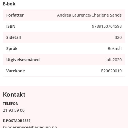
E-bok
Forfatter
Andrea Laurence/Charlene Sands
ISBN
9789150764598
Sidetall
320
Språk
Bokmål
Utgivelsesmåned
juli 2020
Varekode
E20620019
Kontakt
TELEFON
21 93 59 00
E-POSTADRESSE
kundeservice@harlequin.no