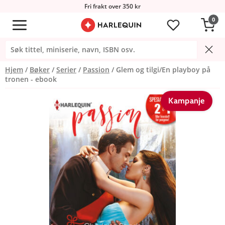
Fri frakt over 350 kr
0
Hjem
Bøker
Serier
Passion
Glem og tilgi/En playboy på
tronen - ebook
Kampanje