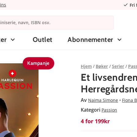
ins
Fri
er
Outlet
Abonnementer
Kampanje
Hjem
Bøker
Serier
Pas
Et livsendren
Herregårdsne
Av
Naima Simone
Fiona 
Kategori
Passion
4 for 199kr