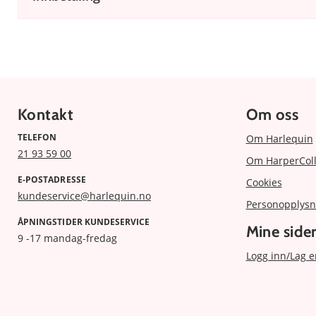
Kontakt
Om oss
TELEFON
Om Harlequin
21 93 59 00
Om HarperColl
E-POSTADRESSE
Cookies
kundeservice@harlequin.no
Personopplysn
ÅPNINGSTIDER KUNDESERVICE
Mine side
9 -17 mandag-fredag
Logg inn/Lag e