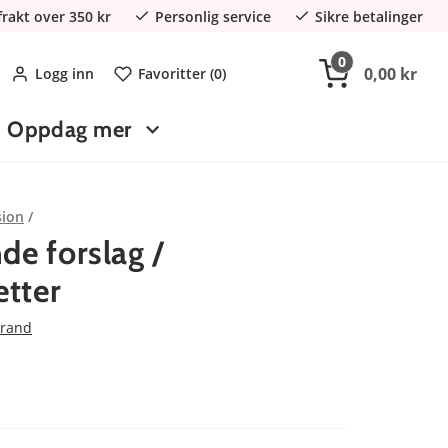
 frakt over 350 kr
Personlig service
Sikre betalinger
0
0,00 kr
Logg inn
Favoritter (
0
)
Oppdag mer
sion
de forslag /
tter
Brand