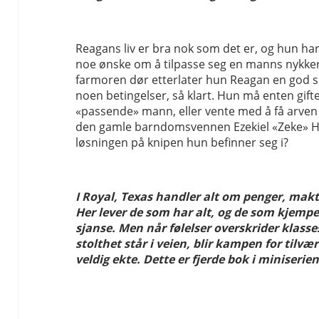
Reagans liv er bra nok som det er, og hun ha
noe ønske om å tilpasse seg en manns nykke
farmoren dør etterlater hun Reagan en god 
noen betingelser, så klart. Hun må enten gif
«passende» mann, eller vente med å få arven t
den gamle barndomsvennen Ezekiel «Zeke» H
løsningen på knipen hun befinner seg i?
I Royal, Texas handler alt om penger, makt 
Her lever de som har alt, og de som kjemper
sjanse. Men når følelser overskrider klasses
stolthet står i veien, blir kampen for tilvæ
veldig ekte. Dette er fjerde bok i miniserie