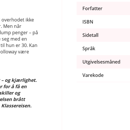
Forfatter
r overhodet ikke
ISBN
r. Men når
slump penger – på
Sidetall
te seg med en
il hun er 30. Kan
Språk
olloway være
Utgivelsesmåned
Varekode
– og kjærlighet.
 for å få en
killer og
relsen brått
n Klassereisen.