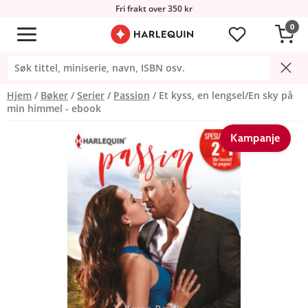
Fri frakt over 350 kr
0
Hjem
Bøker
Serier
Passion
Et kyss, en lengsel/En sky på
min himmel - ebook
Kampanje