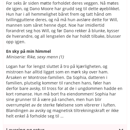
For seks år siden møtte forholdet deres veggen. Nå møtes
de igjen, og Dano Moore har grudd seg til dette øyeblikket.
Hun har i all hemmelighet båret frem og tatt hånd om
tvillingguttene deres, og nå må hun avsløre dette for Will,
mannen som såret henne dypt. Noe har imidlertid
forandret seg hos Will, og før Dano rekker å blunke, kysser
de hverandre, og all lengselen de har holdt tilbake, blusser
opp igjen.
En sky på min himmel
Miniserie: Rike, sexy menn (1)
Logan har for lengst sluttet å tro på kjærligheten, og
mistroen har alltid ligget som en mørk sky over ham.
Årsaken er Montrose-familien. Da Sophia, datteren i
familien, plutselig kommer til ranchen hans, føler han
derfor bare avsky, til tross for at de i ungdommen hadde en
kort romanse. Hun må bort fra eiendommen! Sophia har
sine grunner til å være på ranchen, men hun blir
overrumplet av de sterke følelsene som vibrerer i luften.
Blandingen av avsky og magnetisk tiltrekningskraft er ikke
helt enkel å forholde seg til …
Levering og retur