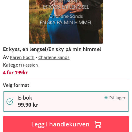
Et kyss, en lengsel/En sky på min himmel
Av
Karen Booth
Charlene Sands
Kategori
Passion
4 for 199kr
Velg format
E-bok
På lager
99,90 kr
Legg i handlekurven