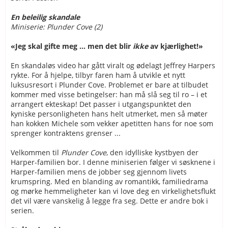
En beleilig skandale
Miniserie: Plunder Cove (2)
«Jeg skal gifte meg ... men det blir
ikke
av kjærlighet!»
En skandaløs video har gått viralt og ødelagt Jeffrey Harpers
rykte. For å hjelpe, tilbyr faren ham å utvikle et nytt
luksusresort i Plunder Cove. Problemet er bare at tilbudet
kommer med visse betingelser: han må slå seg til ro – i et
arrangert ekteskap! Det passer i utgangspunktet den
kyniske personligheten hans helt utmerket, men så møter
han kokken Michele som vekker apetitten hans for noe som
sprenger kontraktens grenser ...
Velkommen til
Plunder Cove
, den idylliske kystbyen der
Harper-familien bor. I denne miniserien følger vi søsknene i
Harper-familien mens de jobber seg gjennom livets
krumspring. Med en blanding av romantikk, familiedrama
og mørke hemmeligheter kan vi love deg en virkelighetsflukt
det vil være vanskelig å legge fra seg. Dette er andre bok i
serien.