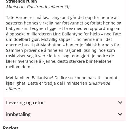
Strålende rubin
Miniserie: Gnistrende affærer (3)
Tate Harper er målløs. Langsomt går det opp for henne at
søsteren hennes virkelig har forsvunnet og forlatt henne og
babyen sin. I vognen ligger et brev med en oppfordring om
å oppsøke milliardæren Linc Ballantyne for hjelp – noe Tate
umiddelbart gjør. Motvillig slipper Linc henne inn i det
enorme huset på Manhattan – han er jo faktisk barnets far.
Sammen prøver de å finne en rasjonell løsning, noe som
raskt viser seg å være lettere sagt enn gjort. Jo bedre de
lærer hverandre å kjenne, desto sterkere blir følelsene
mellom dem ...
Møt familien Ballantyne! De fire søsknene har alt – unntatt
kjærlighet. Dette er tredje del i miniserien
Gnistrende
affærer.
Levering og retur
innbetaling
Pocket