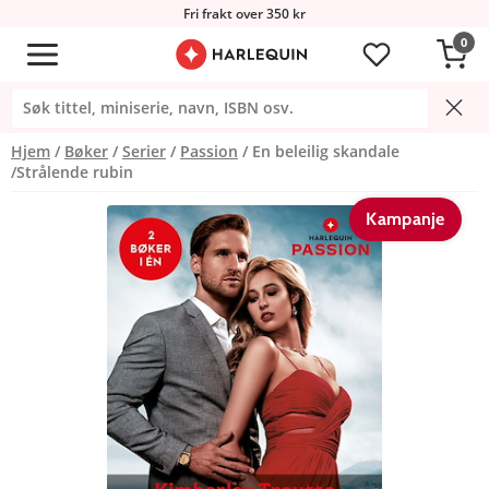
Fri frakt over 350 kr
0
Hjem
Bøker
Serier
Passion
En beleilig skandale
/Strålende rubin
Kampanje