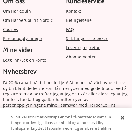
Om oss
Kundeservice
Om Harlequin
Kontakt
Om HarperCollins Nordic
Betingelsene
Cookies
FAQ
Personopplysninger
Slik fungerer e-bøker
Levering og retur
Mine sider
Abonnementer
Logg inn/Lag en konto
Nyhetsbrev
Få 20 % rabatt på ditt neste kjøp! Abonner på vårt nyhetsbrev
og bli blant de første som får mengder med gode tilbud! Ved å
registrere meg bekrefter jeg at jeg er 16 år eller eldre, og at jeg
har lest, forstått og godtar håndteringen av
personopplysningene mine i samsvar med HarperCollins
Nordics personvernerklæring.
Vi bruker informasjonskapsler for å få nettstedet vårt til å
fungere ordentlig, tilpasse innhold og annonser, tilby
Abonnere
funksjoner knyttet til sosiale medier og analysere trafikken