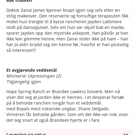
Bak masken
Doktor Zanai James kjenner knapt igjen seg selv etter en
stilig makeover. Den reserverte og fornuftige terapeuten fikk
motet hun trengte til å kysse rancheren Jayden Lattimore
midt på dansegulvet. Selv om hun var skjult bak en maske,
sporer Jayden opp den mystiske askepott. Han påstår at han
ikke kan glemme henne, men Zanai stoler ikke på ham – han
har jo aldri brydd seg om henne før, hvorfor er han plutselig
så interessert?
Et avgjørende veddemål
Miniserie: Utpressingen (2)
Tilgjengelig igjen
Hope Spring Ranch er Brandee Lawless livsverk. Men nå
viser det seg at jorden ikke er hennes. I et desperat forsøk
på å beholde ranchen inngår hun et veddemål
med Royals mest notoriske ungkar, Shane Delgado.
Vinneren får beholde gården. Som om det ikke var nok, viser
det seg snart at også Brandees hjerte er i fare.
Levering og retur