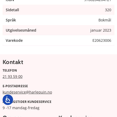
Sidetall
320
Språk
Bokmål
Utgivelsesmåned
januar 2023
Varekode
E20623006
Kontakt
TELEFON
21 93 59 00
E-POSTADRESSE
kundeservice@harlequin.no
ÅPNINGSTIDER KUNDESERVICE
9 -17 mandag-fredag