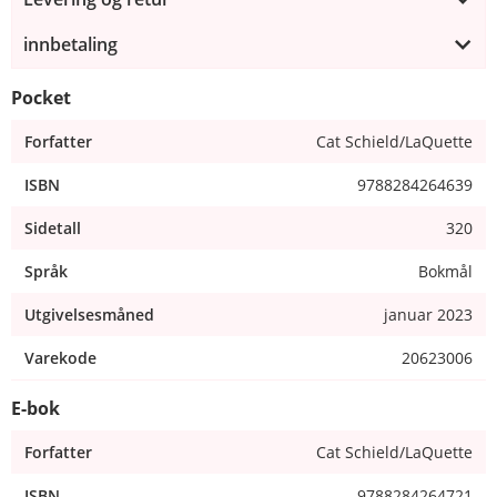
innbetaling
Pocket
Forfatter
Cat Schield/LaQuette
ISBN
9788284264639
Sidetall
320
Språk
Bokmål
Utgivelsesmåned
januar 2023
Varekode
20623006
E-bok
Forfatter
Cat Schield/LaQuette
ISBN
9788284264721