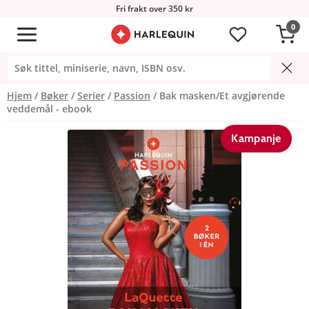
Fri frakt over 350 kr
0
Hjem
Bøker
Serier
Passion
Bak masken/Et avgjørende
veddemål - ebook
Kampanje