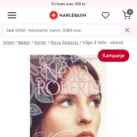
Fri frakt over 350 kr
0
Hjem
Bøker
Serier
Nora Roberts
Våge å falle - ebook
Kampanje