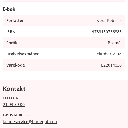
E-bok
Forfatter
Nora Roberts
ISBN
9789150736885
Språk
Bokmål
Utgivelsesmåned
oktober 2014
Varekode
E22014030
Kontakt
TELEFON
21 93 59 00
E-POSTADRESSE
kundeservice@harlequin.no