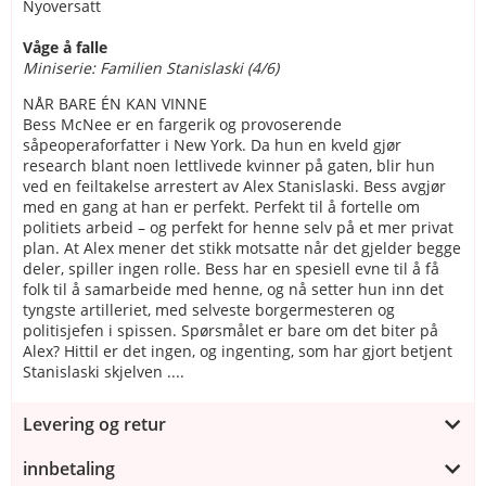
Nyoversatt
Våge å falle
Miniserie: Familien Stanislaski (4/6)
NÅR BARE ÉN KAN VINNE
Bess McNee er en fargerik og provoserende
såpeoperaforfatter i New York. Da hun en kveld gjør
research blant noen lettlivede kvinner på gaten, blir hun
ved en feiltakelse arrestert av Alex Stanislaski. Bess avgjør
med en gang at han er perfekt. Perfekt til å fortelle om
politiets arbeid – og perfekt for henne selv på et mer privat
plan. At Alex mener det stikk motsatte når det gjelder begge
deler, spiller ingen rolle. Bess har en spesiell evne til å få
folk til å samarbeide med henne, og nå setter hun inn det
tyngste artilleriet, med selveste borgermesteren og
politisjefen i spissen. Spørsmålet er bare om det biter på
Alex? Hittil er det ingen, og ingenting, som har gjort betjent
Stanislaski skjelven ....
Levering og retur
innbetaling