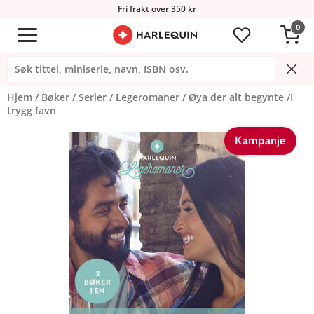
Fri frakt over 350 kr
0
Hjem
Bøker
Serier
Legeromaner
Øya der alt begynte /I
trygg favn
Kampanje