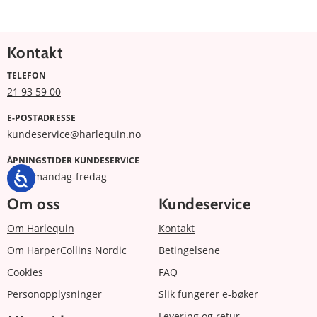
Kontakt
TELEFON
21 93 59 00
E-POSTADRESSE
kundeservice@harlequin.no
ÅPNINGSTIDER KUNDESERVICE
9 -17 mandag-fredag
Om oss
Kundeservice
Om Harlequin
Kontakt
Om HarperCollins Nordic
Betingelsene
Cookies
FAQ
Personopplysninger
Slik fungerer e-bøker
Levering og retur