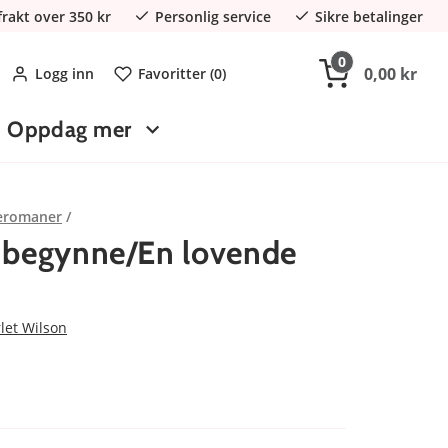
 frakt over 350 kr
Personlig service
Sikre betalinger
0
0,00 kr
Logg inn
Favoritter (
0
)
Oppdag mer
eromaner
t begynne/En lovende
let Wilson