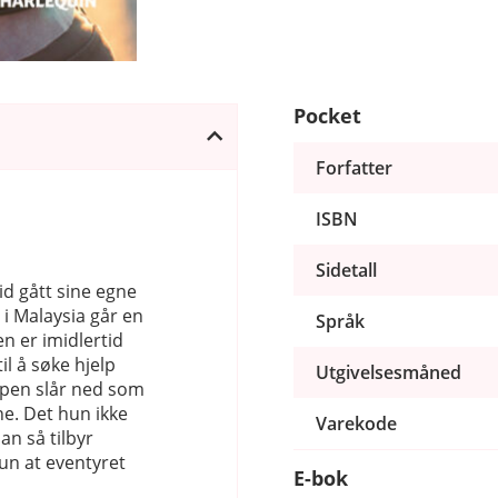
Pocket
Forfatter
ISBN
Sidetall
id gått sine egne
 i Malaysia går en
Språk
n er imidlertid
il å søke hjelp
Utgivelsesmåned
kapen slår ned som
ne. Det hun ikke
Varekode
an så tilbyr
un at eventyret
E-bok