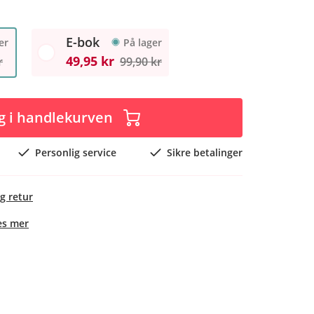
E-bok
er
På lager
49,95 kr
r
99,90 kr
g i handlekurven
Personlig service
Sikre betalinger
g retur
es mer