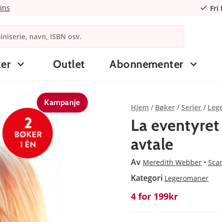
ins
Fri
er
Outlet
Abonnementer
Kampanje
Hjem
Bøker
Serier
Leg
La eventyre
avtale
Av
Meredith Webber
Scar
Kategori
Legeromaner
4 for 199kr