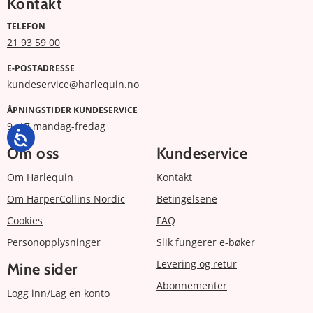
Kontakt
TELEFON
21 93 59 00
E-POSTADRESSE
kundeservice@harlequin.no
ÅPNINGSTIDER KUNDESERVICE
9 -17 mandag-fredag
Om oss
Kundeservice
Om Harlequin
Kontakt
Om HarperCollins Nordic
Betingelsene
Cookies
FAQ
Personopplysninger
Slik fungerer e-bøker
Levering og retur
Mine sider
Abonnementer
Logg inn/Lag en konto