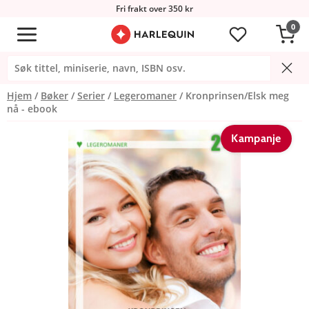
Fri frakt over 350 kr
0
Hjem
Bøker
Serier
Legeromaner
Kronprinsen/Elsk meg
nå - ebook
Kampanje