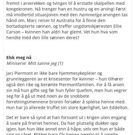
fremst i arverekken og tvinges til å erstatte skalpellen med
kongekronen. Nå trenger han en hustru og en arving! Først
må imidlertid situasjonen med den
hemmelige
arvingen tas
hånd om. Marc reiser til Australia for å finne den
bortadopterte sønnen, og treffer ungdomskjæresten Ellie
Carson – kvinnen han aldri har glemt. Vet hun hva som
hendte med den lille sønnen deres?
Elsk meg nå
Miniserie: Mitt sanne jeg (1)
Jaci Piermont er ikke bare hjemmesykepleier og
grunnleggeren av et krisesenter for kvinner – hun tilhører
også den rike og berømte Piermontfamilien. For å få arven
sin må hun gifte seg før hun fyller tjuefem, men hun vegrer
seg for å gå ut med noen av de snobbete
forretningsmennene broren forsøker å spleise henne med.
Hun har jo allerede truffet sin store kjærlighet, Ian Eddelton.
Det er bare så synd at han forsvant ut i krigen uten engang
å svare på frieriet hennes. Da han plutselig dukker opp
igjen, kan hun ikke annet enn å håpe, selv om hun er både
sint og såret. Blikket hans får henne nemlig til å smelte ...