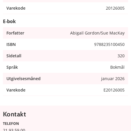
Varekode
20126005
E-bok
Forfatter
Abigail Gordon/Sue MacKay
ISBN
9788235100450
Sidetall
320
Språk
Bokmål
Utgivelsesmåned
januar 2026
Varekode
E20126005
Kontakt
TELEFON
21 93 59 00