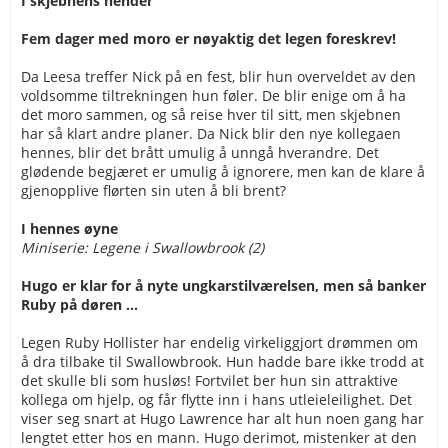
I skjebnens hender
Fem dager med moro er nøyaktig det legen foreskrev!
Da Leesa treffer Nick på en fest, blir hun overveldet av den
voldsomme tiltrekningen hun føler. De blir enige om å ha
det moro sammen, og så reise hver til sitt, men skjebnen
har så klart andre planer. Da Nick blir den nye kollegaen
hennes, blir det brått umulig å unngå hverandre. Det
glødende begjæret er umulig å ignorere, men kan de klare å
gjenopplive flørten sin uten å bli brent?
I hennes øyne
Miniserie: Legene i Swallowbrook (2)
Hugo er klar for å nyte ungkarstilværelsen, men så banker
Ruby på døren ...
Legen Ruby Hollister har endelig virkeliggjort drømmen om
å dra tilbake til Swallowbrook. Hun hadde bare ikke trodd at
det skulle bli som husløs! Fortvilet ber hun sin attraktive
kollega om hjelp, og får flytte inn i hans utleieleilighet. Det
viser seg snart at Hugo Lawrence har alt hun noen gang har
lengtet etter hos en mann. Hugo derimot, mistenker at den