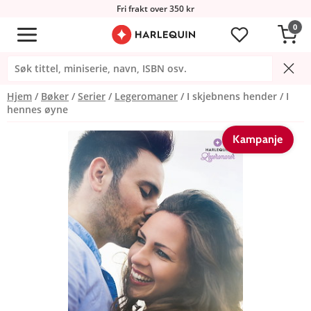
Fri frakt over 350 kr
0
Hjem
Bøker
Serier
Legeromaner
I skjebnens hender / I
hennes øyne
Kampanje