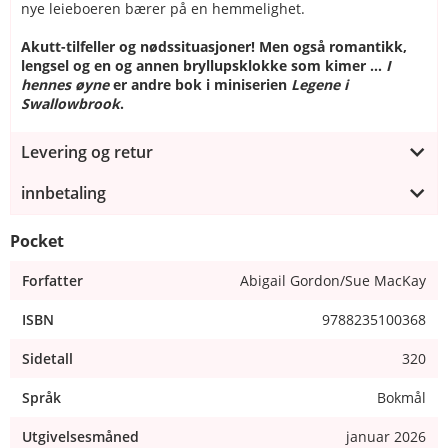
nye leieboeren bærer på en hemmelighet.
Akutt-tilfeller og nødssituasjoner! Men også romantikk,
lengsel og en og annen bryllupsklokke som kimer …
I
hennes øyne
er andre bok i miniserien
Legene i
Swallowbrook
.
Levering og retur
innbetaling
Pocket
Forfatter
Abigail Gordon/Sue MacKay
ISBN
9788235100368
Sidetall
320
Språk
Bokmål
Utgivelsesmåned
januar 2026