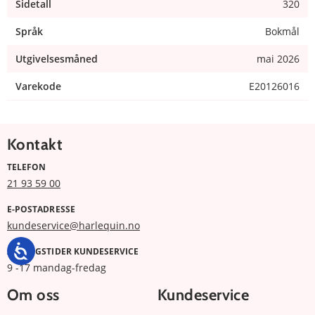
Sidetall
320
Språk
Bokmål
Utgivelsesmåned
mai 2026
Varekode
E20126016
Kontakt
TELEFON
21 93 59 00
E-POSTADRESSE
kundeservice@harlequin.no
ÅPNINGSTIDER KUNDESERVICE
9 -17 mandag-fredag
Om oss
Kundeservice