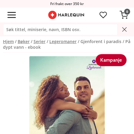
Fri frakt over 350 kr
0
Hjem
Bøker
Serier
Legeromaner
Gjenforent i paradis / På
dypt vann - ebook
Kampanje