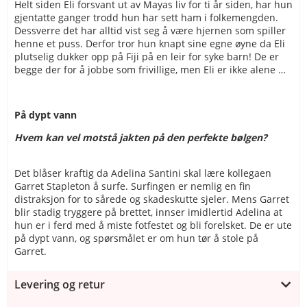
Helt siden Eli forsvant ut av Mayas liv for ti år siden, har hun
gjentatte ganger trodd hun har sett ham i folkemengden.
Dessverre det har alltid vist seg å være hjernen som spiller
henne et puss. Derfor tror hun knapt sine egne øyne da Eli
plutselig dukker opp på Fiji på en leir for syke barn! De er
begge der for å jobbe som frivillige, men Eli er ikke alene …
På dypt vann
Hvem kan vel motstå jakten på den perfekte bølgen?
Det blåser kraftig da Adelina Santini skal lære kollegaen
Garret Stapleton å surfe. Surfingen er nemlig en fin
distraksjon for to sårede og skadeskutte sjeler. Mens Garret
blir stadig tryggere på brettet, innser imidlertid Adelina at
hun er i ferd med å miste fotfestet og bli forelsket. De er ute
på dypt vann, og spørsmålet er om hun tør å stole på
Garret.
Levering og retur