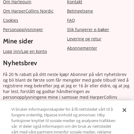
Om Harlequin
Kontakt
Om HarperCollins Nordic
Betingelsene
Cookies
FAQ
Personopplysninger
Slik fungerer e-bøker
Levering og retur
Mine sider
Abonnementer
Logg inn/Lag en konto
Nyhetsbrev
Få 20 % rabatt på ditt neste kjøp! Abonner på vårt nyhetsbrev
og bli blant de første som får mengder med gode tilbud! Ved å
registrere meg bekrefter jeg at jeg er 16 år eller eldre, og at jeg
har lest, forstått og godtar håndteringen av
personopplysningene mine i samsvar med HarperCollins
Nordics personvernerklæring.
Vi bruker informasjonskapsler for å få nettstedet vårt til å
fungere ordentlig, tilpasse innhold og annonser, tilby
Abonnere
funksjoner knyttet til sosiale medier og analysere trafikken
vår. Vi deler også informasjon om din bruk av nettstedet
Følg oss
vårt med våre partnere innenfor sosiale medier, reklame