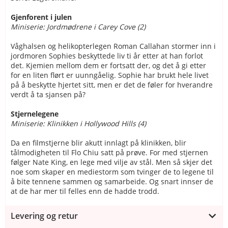
Gjenforent i julen
Miniserie: Jordmødrene i Carey Cove (2)
Våghalsen og helikopterlegen Roman Callahan stormer inn i
jordmoren Sophies beskyttede liv ti år etter at han forlot
det. Kjemien mellom dem er fortsatt der, og det å gi etter
for en liten flørt er uunngåelig. Sophie har brukt hele livet
på å beskytte hjertet sitt, men er det de føler for hverandre
verdt å ta sjansen på?
Stjernelegene
Miniserie: Klinikken i Hollywood Hills (4)
Da en filmstjerne blir akutt innlagt på klinikken, blir
tålmodigheten til Flo Chiu satt på prøve. For med stjernen
følger Nate King, en lege med vilje av stål. Men så skjer det
noe som skaper en mediestorm som tvinger de to legene til
å bite tennene sammen og samarbeide. Og snart innser de
at de har mer til felles enn de hadde trodd.
Levering og retur