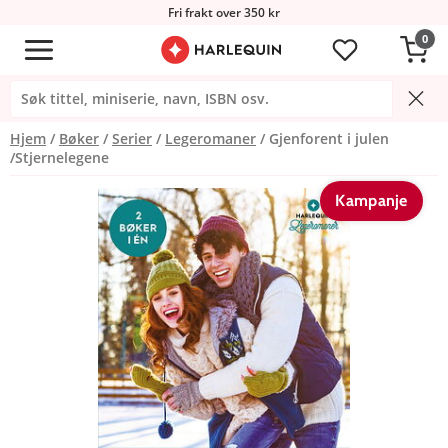
Fri frakt over 350 kr
0
Hjem
Bøker
Serier
Legeromaner
Gjenforent i julen
/Stjernelegene
Kampanje