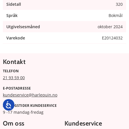
Sidetall
320
Språk
Bokmål
Utgivelsesmåned
oktober 2024
Varekode
E20124032
Kontakt
TELEFON
21 93 59 00
E-POSTADRESSE
kundeservice@harlequin.no
ÅPNINGSTIDER KUNDESERVICE
9 -17 mandag-fredag
Om oss
Kundeservice