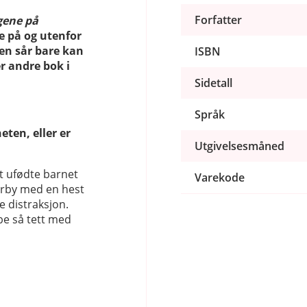
Forfatter
gene på
e på og utenfor
en sår bare kan
ISBN
r andre bok i
Sidetall
Språk
eten, eller er
Utgivelsesmåned
t ufødte barnet
Varekode
erby med en hest
e distraksjon.
be så tett med