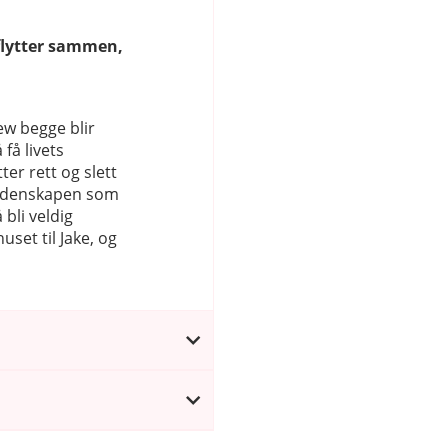
flytter sammen,
ew begge blir
få livets
ter rett og slett
lidenskapen som
bli veldig
huset til Jake, og