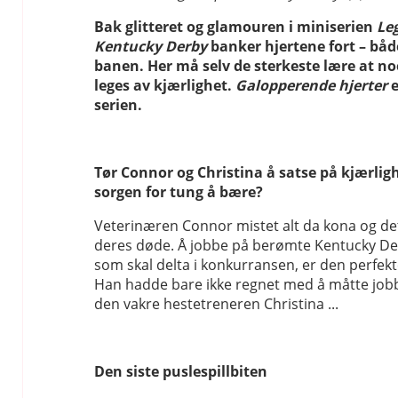
Bak glitteret og glamouren i miniserien
Le
Kentucky Derby
banker hjertene fort – båd
banen. Her må selv de sterkeste lære at no
leges av kjærlighet.
Galopperende hjerter
e
serien.
Tør Connor og Christina å satse på kjærligh
sorgen for tung å bære?
Veterinæren Connor mistet alt da kona og de
deres døde. Å jobbe på berømte Kentucky D
som skal delta i konkurransen, er den perfekt
Han hadde bare ikke regnet med å måtte job
den vakre hestetreneren Christina ...
Den siste puslespillbiten