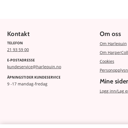
Kontakt
Om oss
TELEFON
Om Harlequin
21 93 59 00
Om HarperColl
E-POSTADRESSE
Cookies
kundeservice@harlequin.no
Personopplysn
ÅPNINGSTIDER KUNDESERVICE
Mine side
9 -17 mandag-fredag
Logg inn/Lag e