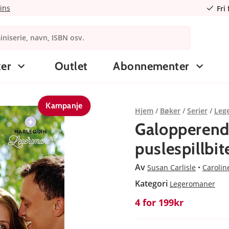
ins
Fri
er
Outlet
Abonnementer
Kampanje
Hjem
Bøker
Serier
Leg
Galopperende
puslespillbit
Av
Susan Carlisle
Carolin
Kategori
Legeromaner
4 for 199kr