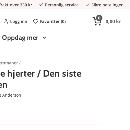
 frakt over 350 kr
Personlig service
Sikre betalinger
0
0,00 kr
Logg inn
Favoritter (
0
)
Oppdag mer
eromaner
 hjerter / Den siste
en
e Anderson