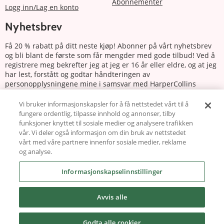
Abonnementer
Logg inn/Lag en konto
Nyhetsbrev
Få 20 % rabatt på ditt neste kjøp! Abonner på vårt nyhetsbrev
og bli blant de første som får mengder med gode tilbud! Ved å
registrere meg bekrefter jeg at jeg er 16 år eller eldre, og at jeg
har lest, forstått og godtar håndteringen av
personopplysningene mine i samsvar med HarperCollins
Nordics personvernerklæring.
Vi bruker informasjonskapsler for å få nettstedet vårt til å
fungere ordentlig, tilpasse innhold og annonser, tilby
Abonnere
funksjoner knyttet til sosiale medier og analysere trafikken
vår. Vi deler også informasjon om din bruk av nettstedet
Følg oss
vårt med våre partnere innenfor sosiale medier, reklame
og analyse.
Informasjonskapselinnstillinger
Avvis alle
Copyright © 2026 harlequin.no
Godta alle cookier