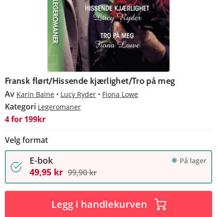
Fransk flørt/Hissende kjærlighet/Tro på meg
Av
Karin Baine
Lucy Ryder
Fiona Lowe
Kategori
Legeromaner
4 for 199kr
Velg format
E-bok
På lager
49,95 kr
99,90 kr
Legg i handlekurven