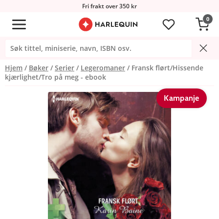
Fri frakt over 350 kr
0
Hjem
Bøker
Serier
Legeromaner
Fransk flørt/Hissende
kjærlighet/Tro på meg - ebook
Kampanje