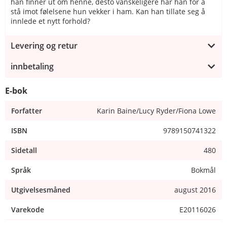
han finner ut om henne, desto vanskeligere har han for å
stå imot følelsene hun vekker i ham. Kan han tillate seg å
innlede et nytt forhold?
Levering og retur
innbetaling
E-bok
Forfatter
Karin Baine/Lucy Ryder/Fiona Lowe
ISBN
9789150741322
Sidetall
480
Språk
Bokmål
Utgivelsesmåned
august 2016
Varekode
E20116026