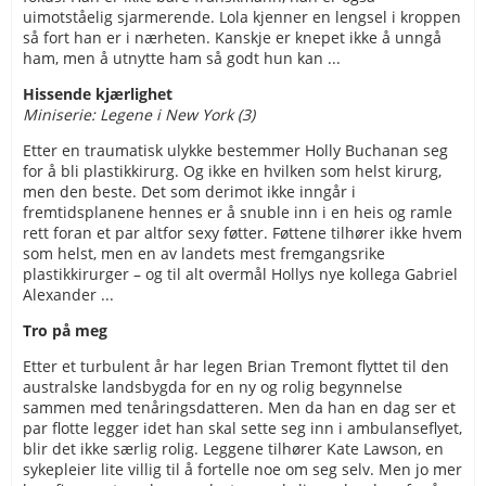
uimotståelig sjarmerende. Lola kjenner en lengsel i kroppen
så fort han er i nærheten. Kanskje er knepet ikke å unngå
ham, men å utnytte ham så godt hun kan ...
Hissende kjærlighet
Miniserie: Legene i New York (3)
Etter en traumatisk ulykke bestemmer Holly Buchanan seg
for å bli plastikkirurg. Og ikke en hvilken som helst kirurg,
men den beste. Det som derimot ikke inngår i
fremtidsplanene hennes er å snuble inn i en heis og ramle
rett foran et par altfor sexy føtter. Føttene tilhører ikke hvem
som helst, men en av landets mest fremgangsrike
plastikkirurger – og til alt overmål Hollys nye kollega Gabriel
Alexander ...
Tro på meg
Etter et turbulent år har legen Brian Tremont flyttet til den
australske landsbygda for en ny og rolig begynnelse
sammen med tenåringsdatteren. Men da han en dag ser et
par flotte legger idet han skal sette seg inn i ambulanseflyet,
blir det ikke særlig rolig. Leggene tilhører Kate Lawson, en
sykepleier lite villig til å fortelle noe om seg selv. Men jo mer