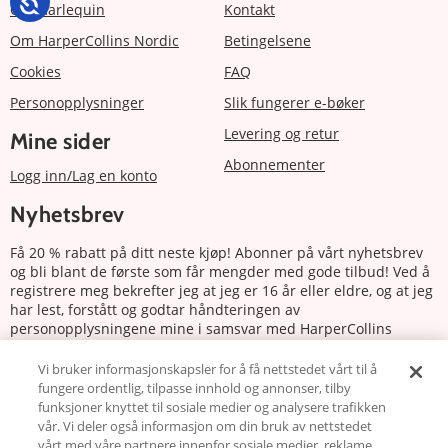
Om Harlequin
Kontakt
Om HarperCollins Nordic
Betingelsene
Cookies
FAQ
Personopplysninger
Slik fungerer e-bøker
Levering og retur
Mine sider
Abonnementer
Logg inn/Lag en konto
Nyhetsbrev
Få 20 % rabatt på ditt neste kjøp! Abonner på vårt nyhetsbrev
og bli blant de første som får mengder med gode tilbud! Ved å
registrere meg bekrefter jeg at jeg er 16 år eller eldre, og at jeg
har lest, forstått og godtar håndteringen av
personopplysningene mine i samsvar med HarperCollins
Nordics personvernerklæring.
Vi bruker informasjonskapsler for å få nettstedet vårt til å
fungere ordentlig, tilpasse innhold og annonser, tilby
Abonnere
funksjoner knyttet til sosiale medier og analysere trafikken
vår. Vi deler også informasjon om din bruk av nettstedet
vårt med våre partnere innenfor sosiale medier, reklame