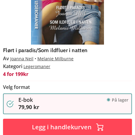
Flørt i paradis/Som ildfluer i natten
Av
Joanna Neil
Melanie Milburne
Kategori
Legeromaner
4 for 199kr
Velg format
E-bok
På lager
79,90 kr
Legg i handlekurven