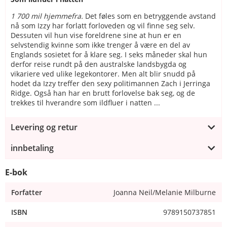
1 700 mil hjemmefra.
Det føles som en betryggende avstand
nå som Izzy har forlatt forloveden og vil finne seg selv.
Dessuten vil hun vise foreldrene sine at hun er en
selvstendig kvinne som ikke trenger å være en del av
Englands sosietet for å klare seg. I seks måneder skal hun
derfor reise rundt på den australske landsbygda og
vikariere ved ulike legekontorer. Men alt blir snudd på
hodet da Izzy treffer den sexy politimannen Zach i Jerringa
Ridge. Også han har en brutt forlovelse bak seg, og de
trekkes til hverandre som ildfluer i natten ...
Levering og retur
innbetaling
E-bok
Forfatter
Joanna Neil/Melanie Milburne
ISBN
9789150737851