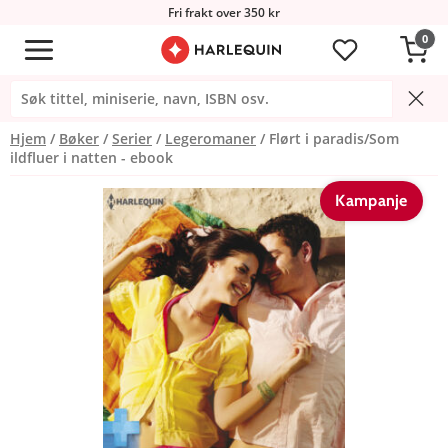
Fri frakt over 350 kr
0
Hjem
Bøker
Serier
Legeromaner
Flørt i paradis/Som
ildfluer i natten - ebook
Kampanje