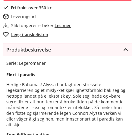
Fri frakt over 350 kr
Leveringstid
Slik fungerer e-bøker
Les mer
Legg i ønskelisten
Produktbeskrivelse
Serie: Legeromaner
Flørt i paradis
Herlige Bahamas! Alyssa har lagt den stressete
legekarrieren og et mislykket kjærlighetsforhold bak seg og
nettopp landet på ei eksotisk øy. Sole seg, bade og «bare
være til» er alt hun tenker å bruke tiden på de kommende
månedene – sex og romantikk er utelukket. Så møter hun
den flotte og sjarmerende legen Connor! Alyssa verken vil
eller våger å gi seg hen, men innser snart at i paradis kan
alt skje ...
Som ildfluer i natten