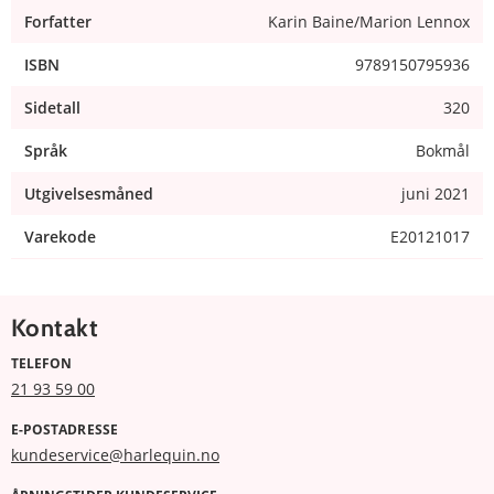
Forfatter
Karin Baine/Marion Lennox
ISBN
9789150795936
Sidetall
320
Språk
Bokmål
Utgivelsesmåned
juni 2021
Varekode
E20121017
Kontakt
TELEFON
21 93 59 00
E-POSTADRESSE
kundeservice@harlequin.no