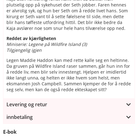
plutselig opp på sykehuset der Seth jobber. Faren hennes
er alvrolig syk, og hun ber Seth om å redde livet hans. Som
kirurg er Seth vant til å sette følelsene til side, men dette
blir hans tøffeste utfordring hittil. Det blir ikke bedre da
Kaja avslører noe som snur hele hans tilværelse opp ned.
Reddet av kjærligheten
Miniserie: Legene på Wildfire Island (3)
Tilgjengelig igjen
Legen Maddie Haddon kan med rette kalle seg en heltinne.
Da gruven på Wildfire Island raser sammen, går hun inn for
å redde liv, men blir selv innestengt. Hjelpen er imidlertid
ikke langt unna, og helten er ikke hvem som helst, men
eksmannen Josh Campbell. Sammen kjemper de for å redde
seg selv, men kan de også redde ekteskapet sitt?
Levering og retur
innbetaling
E-bok