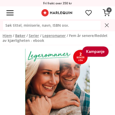
Fri frakt over 350 kr
0
Hjem
Bøker
Serier
Legeromaner
Fem år senere/Reddet
av kjærligheten - ebook
Kampanje