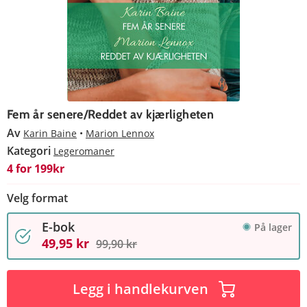
Fem år senere/Reddet av kjærligheten
Av
Karin Baine
Marion Lennox
Kategori
Legeromaner
4 for 199kr
Velg format
E-bok
På lager
49,95 kr
99,90 kr
Legg i handlekurven