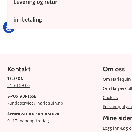
Levering og retur
innbetaling
Kontakt
Om oss
TELEFON
Om Harlequin
21 93 59 00
Om HarperColl
E-POSTADRESSE
Cookies
kundeservice@harlequin.no
Personopplysn
ÅPNINGSTIDER KUNDESERVICE
Mine side
9 -17 mandag-fredag
Logg inn/Lag e