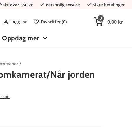
 frakt over 350 kr
Personlig service
Sikre betalinger
0
0,00 kr
Logg inn
Favoritter (
0
)
Oppdag mer
eromaner
romkamerat/Når jorden
ilson