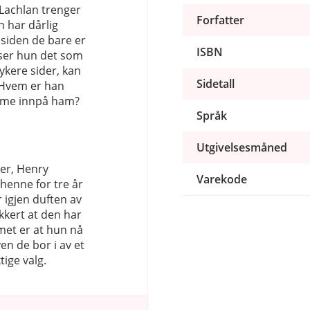
Lachlan trenger
Forfatter
n har dårlig
 siden de bare er
ISBN
, ser hun det som
mykere sider, kan
Sidetall
. Hvem er han
komme innpå ham?
Språk
Utgivelsesmåned
der, Henry
Varekode
henne for tre år
 igjen duften av
kert at den har
et er at hun nå
n de bor i av et
ktige valg.