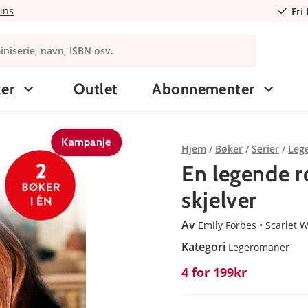
ins
Fri
er
Outlet
Abonnementer
Kampanje
Hjem
Bøker
Serier
Leg
En legende 
skjelver
Av
Emily Forbes
Scarlet W
Kategori
Legeromaner
4 for 199kr