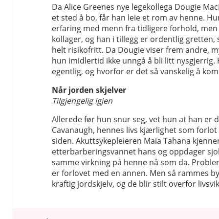
Da Alice Greenes nye legekollega Dougie Mac
et sted å bo, får han leie et rom av henne. Hu
erfaring med menn fra tidligere forhold, men
kollager, og han i tillegg er ordentlig gretten
helt risikofritt. Da Dougie viser frem andre, 
hun imidlertid ikke unngå å bli litt nysgjerrig
egentlig, og hvorfor er det så vanskelig å 
Når jorden skjelver
Tilgjengelig igjen
Allerede før hun snur seg, vet hun at han er 
Cavanaugh, hennes livs kjærlighet som forlot 
siden. Akuttsykepleieren Maia Tahana kjenner
etterbarberingsvannet hans og oppdager sjok
samme virkning på henne nå som da. Problem
er forlovet med en annen. Men så rammes bye
kraftig jordskjelv, og de blir stilt overfor livsvi