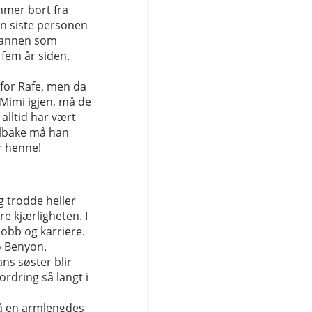
mer bort fra
n siste personen
 mannen som
 fem år siden.
 for Rafe, men da
imi igjen, må de
alltid har vært
ilbake må han
r henne!
g trodde heller
re kjærligheten. I
jobb og karriere.
o Benyon.
ans søster blir
ordring så langt i
på en armlengdes