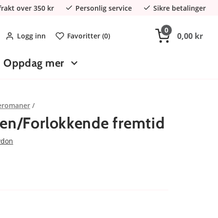
 frakt over 350 kr
Personlig service
Sikre betalinger
0
0,00 kr
Logg inn
Favoritter (
0
)
Oppdag mer
eromaner
den/Forlokkende fremtid
ydon