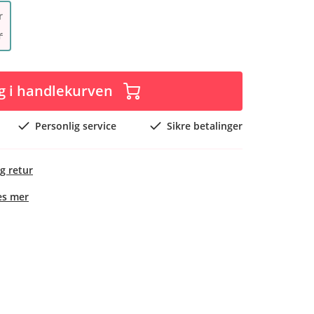
r
r
g i handlekurven
Personlig service
Sikre betalinger
g retur
es mer