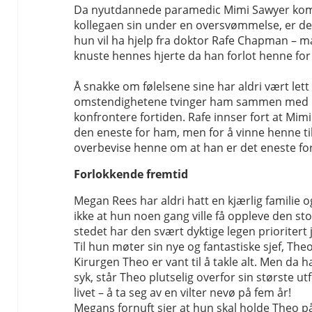
Da nyutdannede paramedic Mimi Sawyer kom
kollegaen sin under en oversvømmelse, er de
hun vil ha hjelp fra doktor Rafe Chapman –
knuste hennes hjerte da han forlot henne for
Å snakke om følelsene sine har aldri vært lett
omstendighetene tvinger ham sammen med M
konfrontere fortiden. Rafe innser fort at Mimi 
den eneste for ham, men for å vinne henne t
overbevise henne om at han er det eneste fo
Forlokkende fremtid
Megan Rees har aldri hatt en kjærlig familie o
ikke at hun noen gang ville få oppleve den sto
stedet har den svært dyktige legen prioritert 
Til hun møter sin nye og fantastiske sjef, The
Kirurgen Theo er vant til å takle alt. Men da h
syk, står Theo plutselig overfor sin største utf
livet – å ta seg av en vilter nevø på fem år!
Megans fornuft sier at hun skal holde Theo 