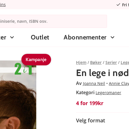
ins
Fri
er
Outlet
Abonnementer
Kampanje
Hjem
Bøker
Serier
Leg
En lege i nø
Av
Joanna Neil
Annie Cla
Kategori
Legeromaner
4 for 199kr
Velg format