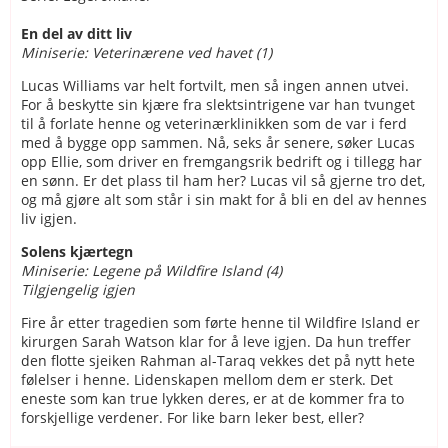
En del av ditt liv
Miniserie: Veterinærene ved havet (1)
Lucas Williams var helt fortvilt, men så ingen annen utvei.
For å beskytte sin kjære fra slektsintrigene var han tvunget
til å forlate henne og veterinærklinikken som de var i ferd
med å bygge opp sammen. Nå, seks år senere, søker Lucas
opp Ellie, som driver en fremgangsrik bedrift og i tillegg har
en sønn. Er det plass til ham her? Lucas vil så gjerne tro det,
og må gjøre alt som står i sin makt for å bli en del av hennes
liv igjen.
Solens kjærtegn
Miniserie: Legene på Wildfire Island (4)
Tilgjengelig igjen
Fire år etter tragedien som førte henne til Wildfire Island er
kirurgen Sarah Watson klar for å leve igjen. Da hun treffer
den flotte sjeiken Rahman al-Taraq vekkes det på nytt hete
følelser i henne. Lidenskapen mellom dem er sterk. Det
eneste som kan true lykken deres, er at de kommer fra to
forskjellige verdener. For like barn leker best, eller?