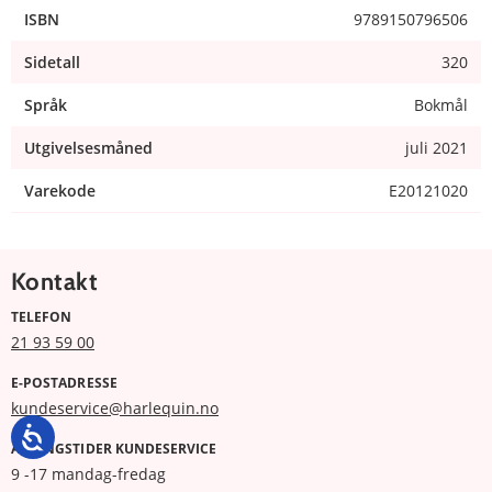
ISBN
9789150796506
Sidetall
320
Språk
Bokmål
Utgivelsesmåned
juli 2021
Varekode
E20121020
Kontakt
TELEFON
21 93 59 00
E-POSTADRESSE
kundeservice@harlequin.no
ÅPNINGSTIDER KUNDESERVICE
9 -17 mandag-fredag