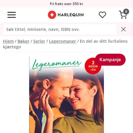
Fri frakt over 350 kr
0
Hjem
Bøker
Serier
Legeromaner
En del av ditt liv/Solens
kjærtegn
Kampanje