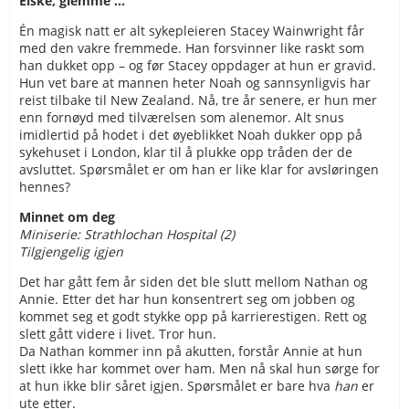
Elske, glemme ...
Én magisk natt er alt sykepleieren Stacey Wainwright får
med den vakre fremmede. Han forsvinner like raskt som
han dukket opp – og før Stacey oppdager at hun er gravid.
Hun vet bare at mannen heter Noah og sannsynligvis har
reist tilbake til New Zealand. Nå, tre år senere, er hun mer
enn fornøyd med tilværelsen som alenemor. Alt snus
imidlertid på hodet i det øyeblikket Noah dukker opp på
sykehuset i London, klar til å plukke opp tråden der de
avsluttet. Spørsmålet er om han er like klar for avsløringen
hennes?
Minnet om deg
Miniserie: Strathlochan Hospital (2)
Tilgjengelig igjen
Det har gått fem år siden det ble slutt mellom Nathan og
Annie. Etter det har hun konsentrert seg om jobben og
kommet seg et godt stykke opp på karrierestigen. Rett og
slett gått videre i livet. Tror hun.
Da Nathan kommer inn på akutten, forstår Annie at hun
slett ikke har kommet over ham. Men nå skal hun sørge for
at hun ikke blir såret igjen. Spørsmålet er bare hva
han
er
ute etter.