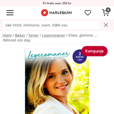
Fri frakt over 350 kr
0
Hjem
Bøker
Serier
Legeromaner
Elske, glemme ...
/Minnet om deg
Kampanje