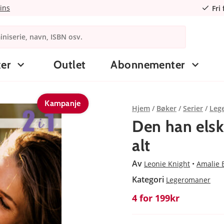
ins
Fri
er
Outlet
Abonnementer
Kampanje
Hjem
Bøker
Serier
Leg
Den han elsk
alt
Av
Leonie Knight
Amalie 
Kategori
Legeromaner
4 for 199kr