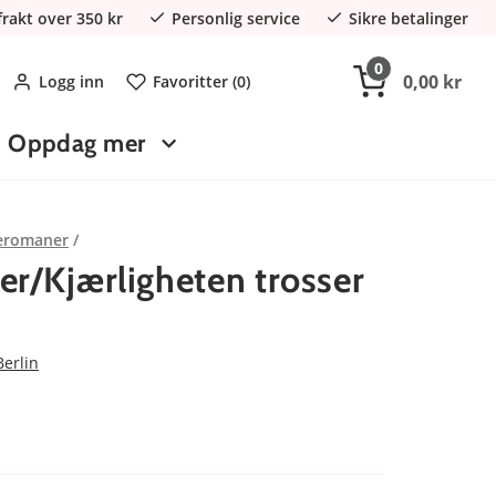
 frakt over 350 kr
Personlig service
Sikre betalinger
0
0,00 kr
Logg inn
Favoritter (
0
)
Oppdag mer
eromaner
er/Kjærligheten trosser
Berlin