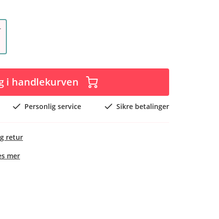
r
g i handlekurven
Personlig service
Sikre betalinger
g retur
es mer