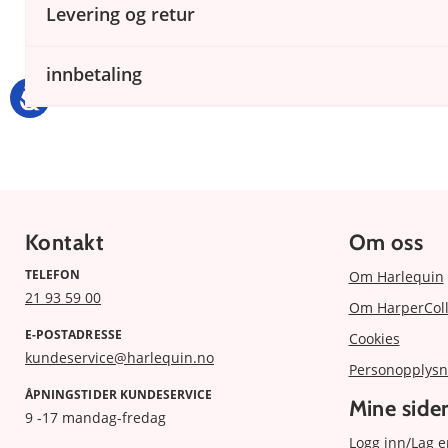
Levering og retur
innbetaling
Kontakt
Om oss
TELEFON
Om Harlequin
21 93 59 00
Om HarperColl
E-POSTADRESSE
Cookies
kundeservice@harlequin.no
Personopplysn
ÅPNINGSTIDER KUNDESERVICE
Mine side
9 -17 mandag-fredag
Logg inn/Lag e