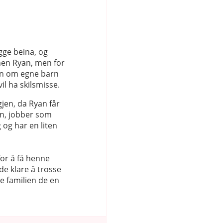
egge beina, og
nen Ryan, men for
men om egne barn
il ha skilsmisse.
jen, da Ryan får
len, jobber som
 og har en liten
for å få henne
 de klare å trosse
e familien de en