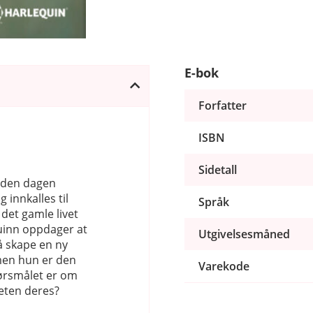
E-bok
Forfatter
ISBN
Sidetall
d den dagen
 innkalles til
Språk
 det gamle livet
Quinn oppdager at
Utgivelsesmåned
å skape en ny
men hun er den
Varekode
ørsmålet er om
heten deres?