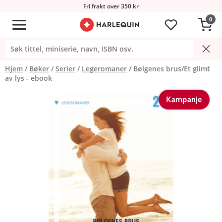
Fri frakt over 350 kr
0
Hjem
Bøker
Serier
Legeromaner
Bølgenes brus/Et glimt
av lys - ebook
Kampanje