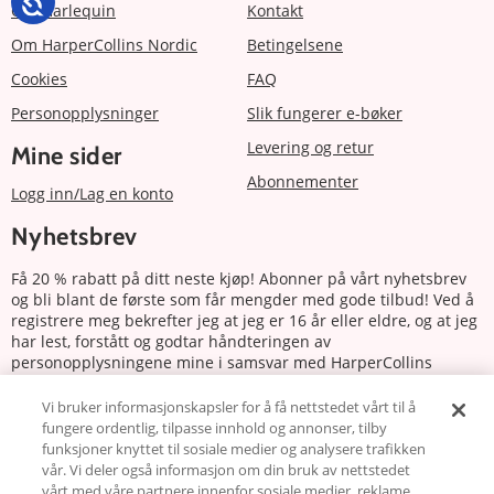
Om Harlequin
Kontakt
Om HarperCollins Nordic
Betingelsene
Cookies
FAQ
Personopplysninger
Slik fungerer e-bøker
Levering og retur
Mine sider
Abonnementer
Logg inn/Lag en konto
Nyhetsbrev
Få 20 % rabatt på ditt neste kjøp! Abonner på vårt nyhetsbrev
og bli blant de første som får mengder med gode tilbud! Ved å
registrere meg bekrefter jeg at jeg er 16 år eller eldre, og at jeg
har lest, forstått og godtar håndteringen av
personopplysningene mine i samsvar med HarperCollins
Nordics personvernerklæring.
Vi bruker informasjonskapsler for å få nettstedet vårt til å
fungere ordentlig, tilpasse innhold og annonser, tilby
Abonnere
funksjoner knyttet til sosiale medier og analysere trafikken
vår. Vi deler også informasjon om din bruk av nettstedet
vårt med våre partnere innenfor sosiale medier, reklame