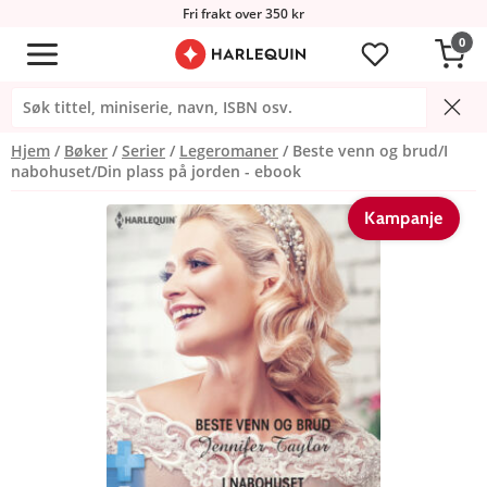
Fri frakt over 350 kr
0
Hjem
Bøker
Serier
Legeromaner
Beste venn og brud/I
nabohuset/Din plass på jorden - ebook
Kampanje