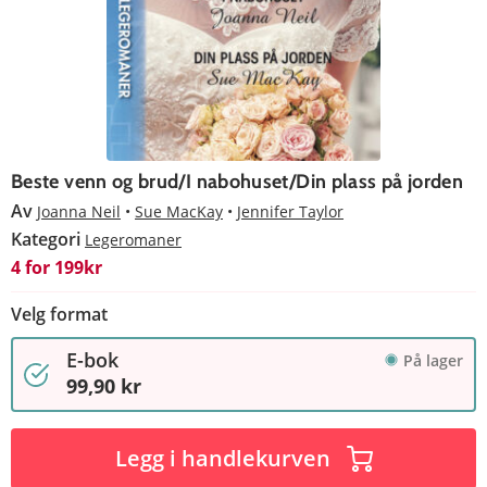
Beste venn og brud/I nabohuset/Din plass på jorden
Av
Joanna Neil
Sue MacKay
Jennifer Taylor
Kategori
Legeromaner
4 for 199kr
Velg format
E-bok
På lager
99,90 kr
Legg i handlekurven