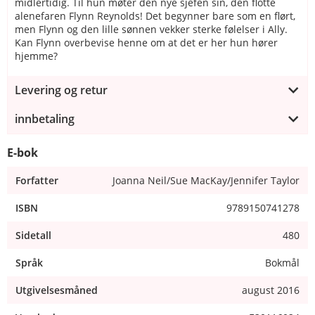
midlertidig. Til hun møter den nye sjefen sin, den flotte
alenefaren Flynn Reynolds! Det begynner bare som en flørt,
men Flynn og den lille sønnen vekker sterke følelser i Ally.
Kan Flynn overbevise henne om at det er her hun hører
hjemme?
Levering og retur
innbetaling
E-bok
Forfatter
Joanna Neil/Sue MacKay/Jennifer Taylor
ISBN
9789150741278
Sidetall
480
Språk
Bokmål
Utgivelsesmåned
august 2016