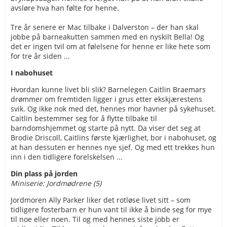
avsløre hva han følte for henne.
Tre år senere er Mac tilbake i Dalverston – der han skal
jobbe på barneakutten sammen med en nyskilt Bella! Og
det er ingen tvil om at følelsene for henne er like hete som
for tre år siden ...
I nabohuset
Hvordan kunne livet bli slik? Barnelegen Caitlin Braemars
drømmer om fremtiden ligger i grus etter ekskjærestens
svik. Og ikke nok med det, hennes mor havner på sykehuset.
Caitlin bestemmer seg for å flytte tilbake til
barndomshjemmet og starte på nytt. Da viser det seg at
Brodie Driscoll, Caitlins første kjærlighet, bor i nabohuset, og
at han dessuten er hennes nye sjef. Og med ett trekkes hun
inn i den tidligere forelskelsen ...
Din plass på jorden
Miniserie: Jordmødrene (5)
Jordmoren Ally Parker liker det rotløse livet sitt – som
tidligere fosterbarn er hun vant til ikke å binde seg for mye
til noe eller noen. Til og med hennes siste jobb er