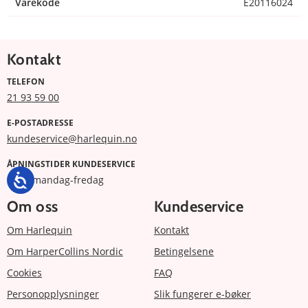
Varekode
E20116024
Kontakt
TELEFON
21 93 59 00
E-POSTADRESSE
kundeservice@harlequin.no
ÅPNINGSTIDER KUNDESERVICE
9 -17 mandag-fredag
Om oss
Kundeservice
Om Harlequin
Kontakt
Om HarperCollins Nordic
Betingelsene
Cookies
FAQ
Personopplysninger
Slik fungerer e-bøker