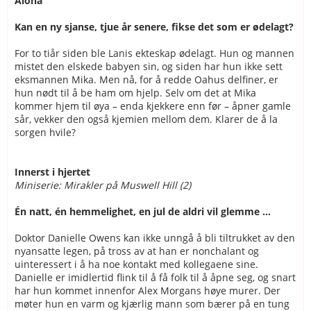
Aloha
Kan en ny sjanse, tjue år senere, fikse det som er ødelagt?
For to tiår siden ble Lanis ekteskap ødelagt. Hun og mannen
mistet den elskede babyen sin, og siden har hun ikke sett
eksmannen Mika. Men nå, for å redde Oahus delfiner, er
hun nødt til å be ham om hjelp. Selv om det at Mika
kommer hjem til øya – enda kjekkere enn før – åpner gamle
sår, vekker den også kjemien mellom dem. Klarer de å la
sorgen hvile?
Innerst i hjertet
Miniserie: Mirakler på Muswell Hill (2)
Én natt, én hemmelighet, en jul de aldri vil glemme ...
Doktor Danielle Owens kan ikke unngå å bli tiltrukket av den
nyansatte legen, på tross av at han er nonchalant og
uinteressert i å ha noe kontakt med kollegaene sine.
Danielle er imidlertid flink til å få folk til å åpne seg, og snart
har hun kommet innenfor Alex Morgans høye murer. Der
møter hun en varm og kjærlig mann som bærer på en tung