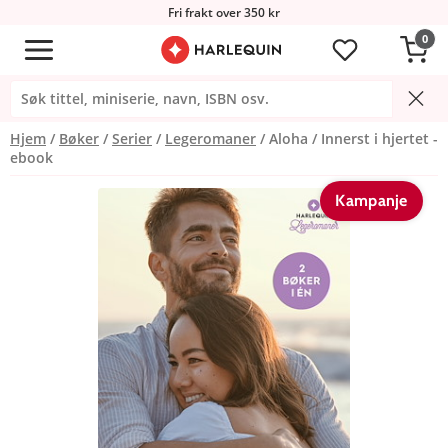
Fri frakt over 350 kr
0
Hjem
Bøker
Serier
Legeromaner
Aloha / Innerst i hjertet -
ebook
Kampanje