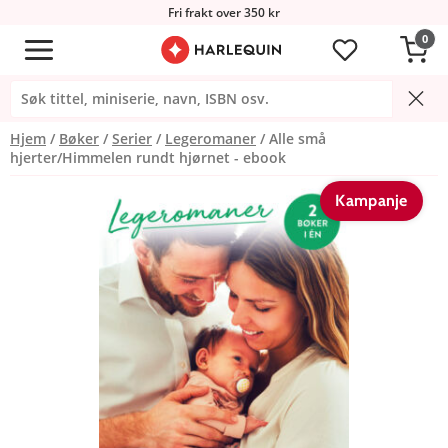
Fri frakt over 350 kr
0
Hjem
Bøker
Serier
Legeromaner
Alle små
hjerter/Himmelen rundt hjørnet - ebook
Kampanje