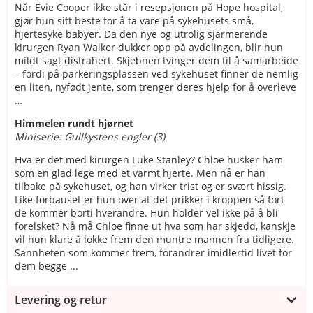
Når Evie Cooper ikke står i resepsjonen på Hope hospital,
gjør hun sitt beste for å ta vare på sykehusets små,
hjertesyke babyer. Da den nye og utrolig sjarmerende
kirurgen Ryan Walker dukker opp på avdelingen, blir hun
mildt sagt distrahert. Skjebnen tvinger dem til å samarbeide
– fordi på parkeringsplassen ved sykehuset finner de nemlig
en liten, nyfødt jente, som trenger deres hjelp for å overleve
…
Himmelen rundt hjørnet
Miniserie: Gullkystens engler (3)
Hva er det med kirurgen Luke Stanley? Chloe husker ham
som en glad lege med et varmt hjerte. Men nå er han
tilbake på sykehuset, og han virker trist og er svært hissig.
Like forbauset er hun over at det prikker i kroppen så fort
de kommer borti hverandre. Hun holder vel ikke på å bli
forelsket? Nå må Chloe finne ut hva som har skjedd, kanskje
vil hun klare å lokke frem den muntre mannen fra tidligere.
Sannheten som kommer frem, forandrer imidlertid livet for
dem begge ...
Levering og retur