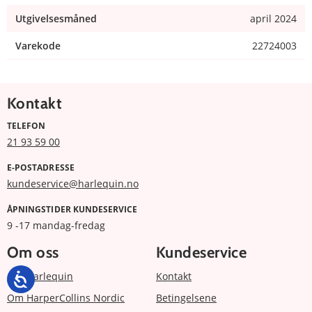
Utgivelsesmåned
april 2024
Varekode
22724003
Kontakt
TELEFON
21 93 59 00
E-POSTADRESSE
kundeservice@harlequin.no
ÅPNINGSTIDER KUNDESERVICE
9 -17 mandag-fredag
Om oss
Kundeservice
Om Harlequin
Kontakt
Om HarperCollins Nordic
Betingelsene